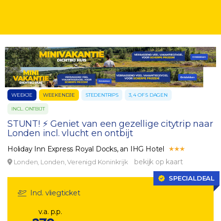
WEEKJE
WEEKENDJE
STEDENTRIPS
3, 4 OF 5 DAGEN
INCL. ONTBIJT
STUNT! ⚡ Geniet van een gezellige citytrip naar
Londen incl. vlucht en ontbijt
Holiday Inn Express Royal Docks, an IHG Hotel
bekijk op kaart
Londen, Londen, Verenigd Koninkrijk
SPECIALDEAL
Incl. vliegticket
v.a. p.p.