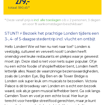
279,-
totaal: 590,45 *
* Deze vanaf-prijs is
incl. alle toeslagen
o.b.v. 2 personen, 3 dagen
en voor 19 aankomstdagen beschikbaar!
STUNT! ⚡ Bezoek het prachtige Londen tijdens een
3-, 4- of 5-daagse stedentrip incl. vlucht en ontbijt
Hello Londen! Wie wil hier nu niet naar toe? Londen is
veelzijdig, cultureel en verveelt nooit! Londen heeft
oneindig veel leuke restaurants en plekjes waar je geweest
moet zijn. Deze stad is niet voor niets super populair. Of je
nu een echte foodie of shopliefhebber bent, Londen heeft
letterlijk alles. Naast de waanzinnige bezienswaardigheden,
zoals de London Eye, Big Ben en de Tower Bridge is
Londen ook super leuk om musicals te bezoeken. Victoria
Palace is dé broadway van Londen en is echt een bezoek
waard, ook als je geen musical liefhebber bent. Ga ook langs
Camden Town en voel je een echte local. Hier kun je
terecht voor heerlijke streetfood gerechten, maar je kunt