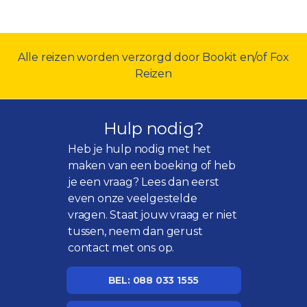
Alle reizen worden verzorgd door Bookit en/of Fox
Reizen
Hulp nodig?
Heb je hulp nodig met het
maken van een boeking of heb
je een vraag? Lees dan eerst
even onze
veelgestelde
vragen
. Staat jouw vraag er niet
tussen, neem dan gerust
contact met ons op.
BEL: 088 033 1555