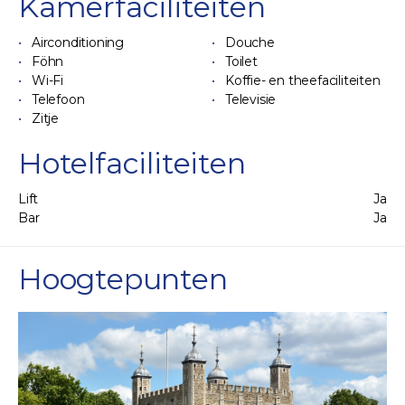
Kamerfaciliteiten
Airconditioning
Douche
Föhn
Toilet
Wi-Fi
Koffie- en theefaciliteiten
Telefoon
Televisie
Zitje
Hotelfaciliteiten
Lift
Ja
Bar
Ja
Hoogtepunten