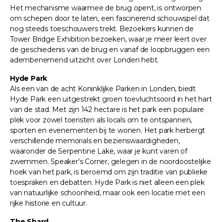
Het mechanisme waarmee de brug opent, is ontworpen
om schepen door te laten, een fascinerend schouwspel dat
nog steeds toeschouwers trekt. Bezoekers kunnen de
Tower Bridge Exhibition bezoeken, waar je meer leert over
de geschiedenis van de brug en vanaf de loopbruggen een
adembenemend uitzicht over Londen hebt.
Hyde Park
Als een van de acht Koninklijke Parken in Londen, biedt
Hyde Park een uitgestrekt groen toevluchtsoord in het hart
van de stad. Met zijn 142 hectare is het park een populaire
plek voor zowel toeristen als locals om te ontspannen,
sporten en evenementen bij te wonen. Het park herbergt
verschillende memorials en bezienswaardigheden,
waaronder de Serpentine Lake, waar je kunt varen of
zwemmen. Speaker's Corner, gelegen in de noordoostelijke
hoek van het park, is beroemd om zijn traditie van publieke
toespraken en debatten. Hyde Park is niet alleen een plek
van natuurlijke schoonheid, maar ook een locatie met een
rijke historie en cultuur.
The Shard