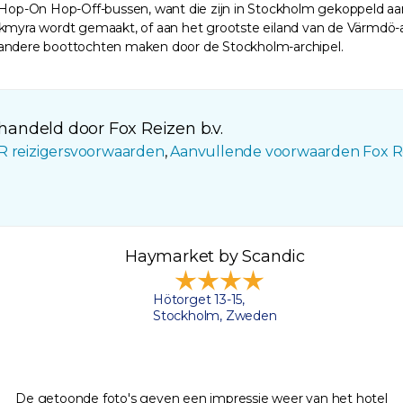
de Hop-On Hop-Off-bussen, want die zijn in Stockholm gekoppeld 
yra wordt gemaakt, of aan het grootste eiland van de Värmdö-ar
e andere boottochten maken door de Stockholm-archipel.
andeld door Fox Reizen b.v.
R reizigersvoorwaarden
,
Aanvullende voorwaarden Fox R
Haymarket by Scandic
Hötorget 13-15,
Stockholm, Zweden
De getoonde foto's geven een impressie weer van het hotel