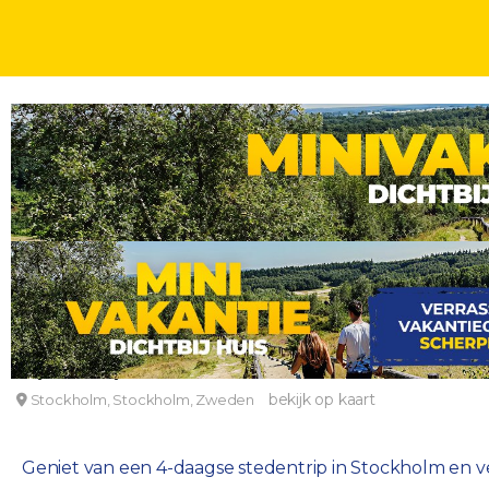
STEDENTRIPS
DAGEN
Ontdek Stockholm en verblijf in een centraal geleg
Haymarket by Scandic
bekijk op kaart
Stockholm, Stockholm, Zweden
Geniet van een 4-daagse stedentrip in Stockholm en verb