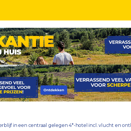
en 4*-hotel incl. vlucht en ontbijt
lijf in een centraal gelegen 4*-hotel incl. vlucht en ontb