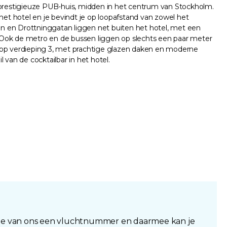
t prestigieuze PUB-huis, midden in het centrum van Stockholm.
et hotel en je bevindt je op loopafstand van zowel het
an en Drottninggatan liggen net buiten het hotel, met een
and. Ook de metro en de bussen liggen op slechts een paar meter
h op verdieping 3, met prachtige glazen daken en moderne
 van de cocktailbar in het hotel.
 je van ons een vluchtnummer en daarmee kan je