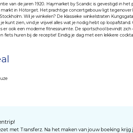
antie van de jaren 1920. Haymarket by Scandic is gevestigd in he
markt in Hötorget. Het prachtige concertgebouw ligt tegenover h
Stockholm. Wil je winkelen? De klassieke winkelstraten Kungsgat
s je kunt zien, vind je vrijwel alles wat je nodig hebt op loopafst
 is er ook een moderne fitnessruimte. De sportschool bevindt zic
 fiets huren bij de receptie! Eindig je dag met een lekkere cocktail
al
euze
ntrip!
t met Transferz. Na het maken van jouw boeking krijg