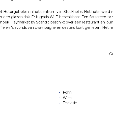
t Hotorget-plein in het centrum van Stockholm. Het hotel werd i
t een glazen dak. Er is gratis Wi-Fi beschikbaar. Een flatscreen
oek. Haymarket by Scandic beschikt over een restaurant en lounge
fie en 's avonds van champagne en oesters kunt genieten. Het ho
Ge
Föhn
Wi-Fi
Televisie