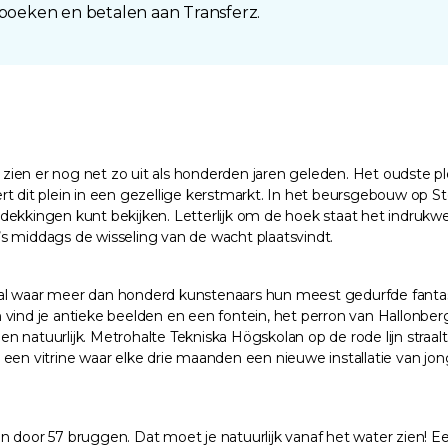
 boeken en betalen aan Transferz.
ien er nog net zo uit als honderden jaren geleden. Het oudste ple
rt dit plein in een gezellige kerstmarkt. In het beursgebouw op 
kingen kunt bekijken. Letterlijk om de hoek staat het indrukwek
s middags de wisseling van de wacht plaatsvindt.
hal waar meer dan honderd kunstenaars hun meest gedurfde fantas
 vind je antieke beelden en een fontein, het perron van Hallonbe
 natuurlijk. Metrohalte Tekniska Högskolan op de rode lijn straal
een vitrine waar elke drie maanden een nieuwe installatie van jon
 door 57 bruggen. Dat moet je natuurlijk vanaf het water zien! Ee