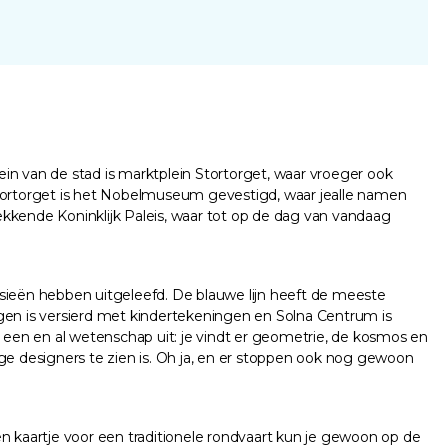
in van de stad is marktplein Stortorget, waar vroeger ook
Stortorget is het Nobelmuseum gevestigd, waar jealle namen
kende Koninklijk Paleis, waar tot op de dag van vandaag
ieën hebben uitgeleefd. De blauwe lijn heeft de meeste
rgen is versierd met kindertekeningen en Solna Centrum is
t een en al wetenschap uit: je vindt er geometrie, de kosmos en
ge designers te zien is. Oh ja, en er stoppen ook nog gewoon
n kaartje voor een traditionele rondvaart kun je gewoon op de