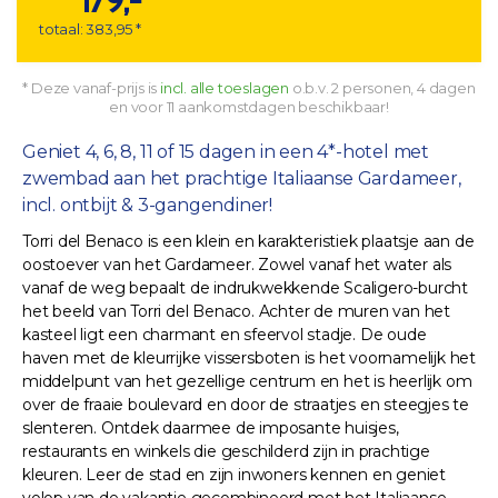
179,-
totaal: 383,95 *
* Deze vanaf-prijs is
incl. alle toeslagen
o.b.v. 2 personen, 4 dagen
en voor 11 aankomstdagen beschikbaar!
Geniet 4, 6, 8, 11 of 15 dagen in een 4*-hotel met
zwembad aan het prachtige Italiaanse Gardameer,
incl. ontbijt & 3-gangendiner!
Torri del Benaco is een klein en karakteristiek plaatsje aan de
oostoever van het Gardameer. Zowel vanaf het water als
vanaf de weg bepaalt de indrukwekkende Scaligero-burcht
het beeld van Torri del Benaco. Achter de muren van het
kasteel ligt een charmant en sfeervol stadje. De oude
haven met de kleurrijke vissersboten is het voornamelijk het
middelpunt van het gezellige centrum en het is heerlijk om
over de fraaie boulevard en door de straatjes en steegjes te
slenteren. Ontdek daarmee de imposante huisjes,
restaurants en winkels die geschilderd zijn in prachtige
kleuren. Leer de stad en zijn inwoners kennen en geniet
volop van de vakantie gecombineerd met het Italiaanse