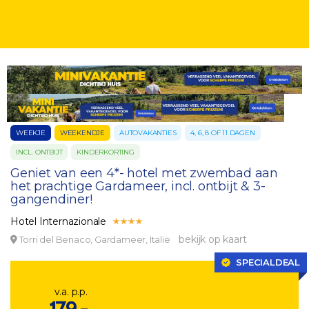
WEEKJE
WEEKENDJE
AUTOVAKANTIES
4, 6, 8 OF 11 DAGEN
INCL. ONTBIJT
KINDERKORTING
Geniet van een 4*- hotel met zwembad aan
het prachtige Gardameer, incl. ontbijt & 3-
gangendiner!
Hotel Internazionale
bekijk op kaart
Torri del Benaco, Gardameer, Italië
SPECIALDEAL
v.a. p.p.