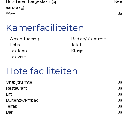
Huisdieren toegestaan (op
Nee
aanvraag)
Wi-Fi
Ja
Kamerfaciliteiten
Airconditioning
Bad en/of douche
Föhn
Toilet
Telefoon
Kluisje
Televisie
Hotelfaciliteiten
Ontbijtruimte
Ja
Restaurant
Ja
Lift
Ja
Buitenzwembad
Ja
Terras
Ja
Bar
Ja