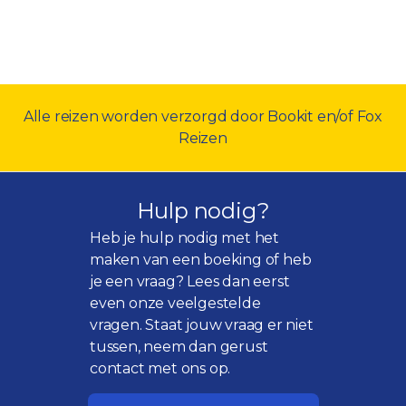
Alle reizen worden verzorgd door Bookit en/of Fox
Reizen
Hulp nodig?
Heb je hulp nodig met het
maken van een boeking of heb
je een vraag? Lees dan eerst
even onze
veelgestelde
vragen
. Staat jouw vraag er niet
tussen, neem dan gerust
contact met ons op.