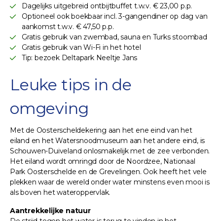
Dagelijks uitgebreid ontbijtbuffet t.w.v. € 23,00 p.p.
Optioneel ook boekbaar incl. 3-gangendiner op dag van
aankomst t.w.v. € 47,50 p.p.
Gratis gebruik van zwembad, sauna en Turks stoombad
Gratis gebruik van Wi-Fi in het hotel
Tip: bezoek Deltapark Neeltje Jans
Leuke tips in de
omgeving
Met de Oosterscheldekering aan het ene eind van het
eiland en het Watersnoodmuseum aan het andere eind, is
Schouwen-Duiveland onlosmakelijk met de zee verbonden.
Het eiland wordt omringd door de Noordzee, Nationaal
Park Oosterschelde en de Grevelingen. Ook heeft het vele
plekken waar de wereld onder water minstens even mooi is
als boven het wateroppervlak.
Aantrekkelijke natuur
De strijd tegen het water is terug te vinden in het