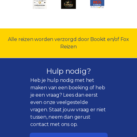
Alle reizen worden verzorgd door Bookit en/of Fox
Reizen
Hulp nodig?
Heb je hulp nodig met het
maken van een boeking of heb
je een vraag? Lees dan eerst
even onze
veelgestelde
vragen
. Staat jouw vraag er niet
tussen, neem dan gerust
contact met ons op.