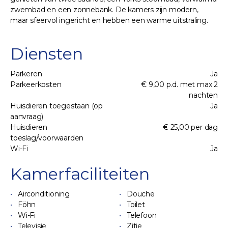
zwembad en een zonnebank. De kamers zijn modern,
maar sfeervol ingericht en hebben een warme uitstraling.
Diensten
Parkeren
Ja
Parkeerkosten
€ 9,00 p.d. met max 2
nachten
Huisdieren toegestaan (op
Ja
aanvraag)
Huisdieren
€ 25,00 per dag
toeslag/voorwaarden
Wi-Fi
Ja
Kamerfaciliteiten
Airconditioning
Douche
Föhn
Toilet
Wi-Fi
Telefoon
Televisie
Zitje