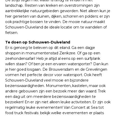
landschap. Resten van kreken en overstromingen zijn
aantrekkelijke natuurgebieden geworden. Niet alleen kun je
hier genieten van duinen, dijken, schorren en polders: er zijn
ook prachtige bossen te vinden. De mooie natuur maakt
Schouwen-Duiveland de ideale locatie om te wandelen of
fietsen.
Te doen op Schouwen-Duiveland
Er is genoeg te beleven op dit eiland. Ga een dagje
shoppen in monumentenstad Zierikzee. Of ga op een
zeehondensafari! Heb je altijd al eens op een surfplank
willen staan? Of ben je een ervaren watersporter? Dan kun
je hier goed losgaan. De Brouwersdam en de Grevelingen
vormen het perfecte decor voor watersport. Ook heeft
Schouwen-Duiveland veel mooie en bijzondere
bezienswaardigheden. Monumenten, kastelen, maar ook
andere gebouwen zijn een bezoek meer dan waard. Trek
een dag uit om meerdere bezienswaardigheden te
bezoeken! En er zijn niet alleen leuke activiteiten. Er zijn ook
regelmatig leuke evenementen! Van Concert at Sea tot
food truck festivals: bekijk welke evenementen er plaats