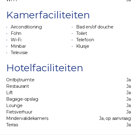
Kamerfaciliteiten
Airconditioning
Bad en/of douche
Föhn
Toilet
Wi-Fi
Telefoon
Minibar
Kluisje
Televisie
Hotelfaciliteiten
Ontbijtruimte
Ja
Restaurant
Ja
Lift
Ja
Bagage-opslag
Ja
Lounge
Ja
Fietsverhuur
Ja
Mindervalidekamers
Ja, op aanvraag
Terras
Ja