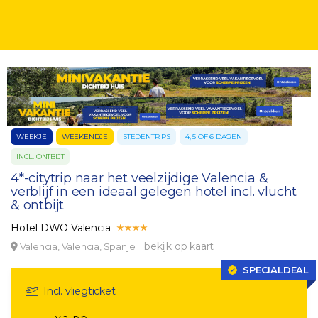
WEEKJE
WEEKENDJE
STEDENTRIPS
4, 5 OF 6 DAGEN
INCL. ONTBIJT
4*-citytrip naar het veelzijdige Valencia &
verblijf in een ideaal gelegen hotel incl. vlucht
& ontbijt
Hotel DWO Valencia
bekijk op kaart
Valencia, Valencia, Spanje
SPECIALDEAL
Incl. vliegticket
v.a. p.p.