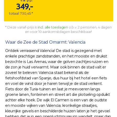
349,-
totaal: 730,45 *
* Deze vanaf-prijs is
incl. alle toeslagen
o.b.v. 2 personen, 4 dagen
en voor 10 aankomstdagen beschikbaar!
Waar de Zee de Stad Omarmt: Valencia
Ontdek verrassend Valencia! De stad is gezegend met
enkele prachtige zandstranden, en het mooiste en drukst
bezochte is Las Arenas, waar de golven zachtjes ruizen en
de zon je huid verwarmt. Maar ook binnen de stad valt er
zoveel te beleven: Valencia staat bekend als de
fietshoofdstad van Spanje, dus huur bij het hotel een fiets
en voel de wind door je haren terwijl je de stad verkent.
Fiets door de Turia-tuinen en laat je meevoeren langs
groene lanen, fonteinen en street art die plotseling opduikt
achter elke hoek. De wijk El Carmen is een van de oudste
en mooiste wijken van Valencia; kronkelige straatjes,
kleurrijke gevels en beschilderde huizen laten je het gevoel
hebben dat je in een openluchtmuseum wandelt, maar dan