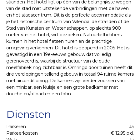
stranden. Het hotel ligt op één van de belangrijkste wegen
van de stad met uitstekende verbindingen met de haven
en het stadscentrum. Dit is de perfecte accommodatie als
je het historische centrum van Valencia, de stranden of de
Stad van Kunsten en Wetenschappen, op slechts 900
meter van het hotel, wilt bezoeken. Natuurliefhebbers
kunnen in het hotel fietsen huren en de prachtige
omgeving verkennen. Dit hotel is geopend in 2005. Het is
gevestigd in een 19e-eeuws gebouw dat volledig
gerenoveerd is, waarbij de structuur van de oude
meelfabriek nog zichtbaar is. Omringd door tuinen heeft dit
drie verdiepingen tellend gebouw in totaal 94 ruime kamers
met airconditioning. De kamers zijn verder voorzien van
een minibar, een kluisje en een grote badkamer met
douche en/of bad en een föhn.
Diensten
Parkeren
Ja
Parkeerkosten
€ 12,95 p.d.
Wi-Fi
Ja