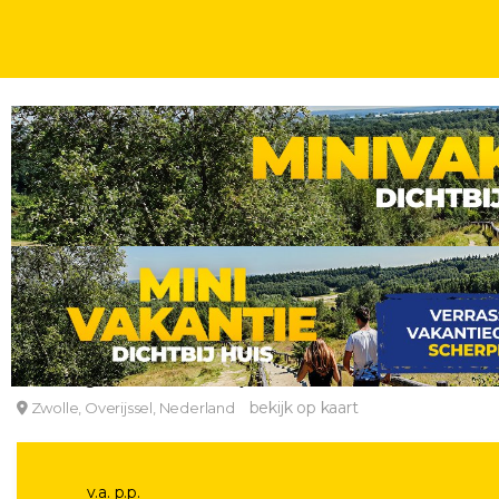
WEEKJE
WEEKENDJE
STEDEN DICHTBIJ
2, 3, 4 OF 5 DAGEN
INCL. ONTB
Luxe 4*-Bilderberg hotel in Hanzestad Zwolle incl.
Bilderberg Grand Hotel Wientjes
bekijk op kaart
Zwolle, Overijssel, Nederland
v.a. p.p.