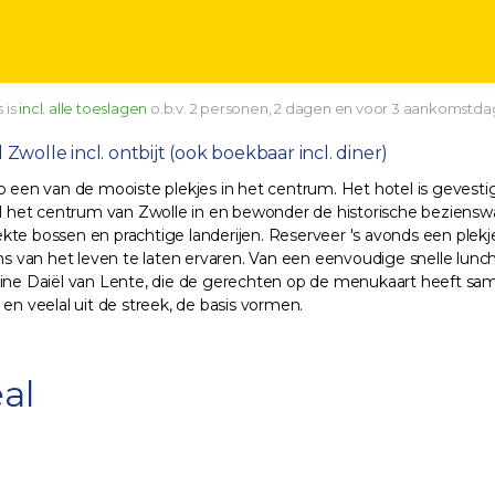
 is
incl. alle toeslagen
o.b.v. 2 personen, 2 dagen en voor 3 aankomstda
Zwolle incl. ontbijt (ook boekbaar incl. diner)
 op een van de mooiste plekjes in het centrum. Het hotel is geve
otel het centrum van Zwolle in en bewonder de historische bezien
e bossen en prachtige landerijen. Reserveer 's avonds een plekje i
ns van het leven te laten ervaren. Van een eenvoudige snelle lunchs
isine Daiël van Lente, die de gerechten op de menukaart heeft s
en veelal uit de streek, de basis vormen.
al