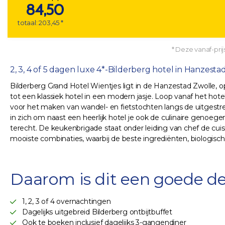
84,50
totaal: 203,45 *
* Deze vanaf-prijs
2, 3, 4 of 5 dagen luxe 4*-Bilderberg hotel in Hanzestad 
Bilderberg Grand Hotel Wientjes ligt in de Hanzestad Zwolle,
tot een klassiek hotel in een modern jasje. Loop vanaf het h
voor het maken van wandel- en fietstochten langs de uitgestrekt
in zich om naast een heerlijk hotel je ook de culinaire genoege
terecht. De keukenbrigade staat onder leiding van chef de cu
mooiste combinaties, waarbij de beste ingrediënten, biologisch 
Daarom is dit een goede de
1, 2, 3 of 4 overnachtingen
Dagelijks uitgebreid Bilderberg ontbijtbuffet
Ook te boeken inclusief dagelijks 3-gangendiner