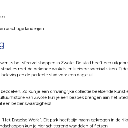
ion
n prachtige landerijen
g
uwen, is het sfeervol shoppen in Zwolle. De stad heeft een uitgeb
ne straatjes met de bekende winkels en kleinere speciaalzaken. T
beleving en de perfecte stad voor een dagje uit.
 bezoeken. Zo kun je een omvangrijke collectie beeldende kunst e
uurhistorie van Zwolle kun je een bezoek brengen aan het Sted
al een bezienswaardigheid!
´Het Engelse Werk´. Dit park heeft zijn naam gekregen in de rijke
andschappen kun je hier schitterend wandelen of fietsen.