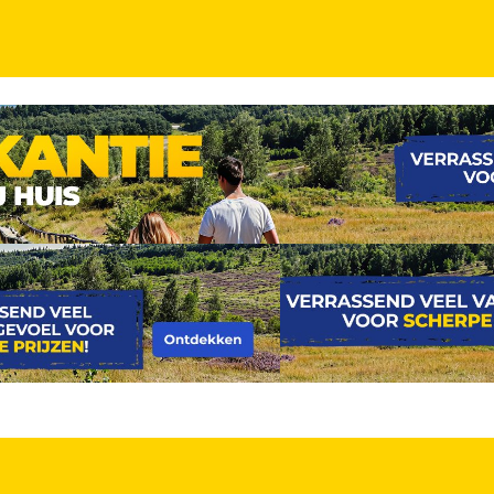
IJT
 ontbijt