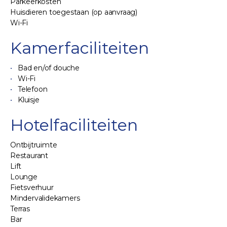
Parkeerkosten
Huisdieren toegestaan (op aanvraag)
Wi-Fi
Kamerfaciliteiten
Bad en/of douche
Wi-Fi
Telefoon
Kluisje
Hotelfaciliteiten
Ontbijtruimte
Restaurant
Lift
Lounge
Fietsverhuur
Mindervalidekamers
Terras
Bar