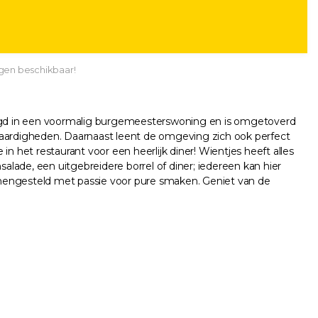
gen beschikbaar!
stigd in een voormalig burgemeesterswoning en is omgetoverd
swaardigheden. Daarnaast leent de omgeving zich ook perfect
n het restaurant voor een heerlijk diner! Wientjes heeft alles
alade, een uitgebreidere borrel of diner; iedereen kan hier
amengesteld met passie voor pure smaken. Geniet van de