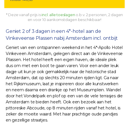
* Deze vanaf-prijs is
incl. alle toeslagen
o.b.v. 2 personen, 2 dagen
en voor 10 aankomstdagen beschikbaar!
Geniet 2 of 3 dagen in een 4*-hotel aan de
Vinkeveense Plassen nabij Amsterdam incl. ontbijt
Geniet van een ontspannen weekend in het 4*-Apollo Hotel
Vinkeveen Amsterdam, gelegen direct aan de Vinkeveense
Plassen. Het hotel heeft een eigen haven, de ideale plek
dus om met een boot te gaan varen. Voor een ander leuk
dagje uit kun je ook gemakkelijk naar de historische stad
Amsterdam, dat op slechts 20 minuten rijden ligt. Ga naar
het Rijksmuseum, laat je inspireren door alle kunstwerken
en neem daarna een drankje op het Museumplein. Wandel
door het Vondelpark en plof op een van de vele terrasjes die
Amsterdam te bieden heeft. Ook een bezoek aan het
pittoreske Abcoude, op 8 minuten rijden vanaf het hotel, is
zeker de moeite waard. Met haar prachtige oude pandjes
en gezellige straatjes.