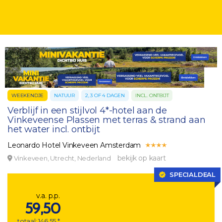
WEEKENDJE
NATUUR
2, 3 OF 4 DAGEN
INCL. ONTBIJT
Verblijf in een stijlvol 4*-hotel aan de
Vinkeveense Plassen met terras & strand aan
het water incl. ontbijt
Leonardo Hotel Vinkeveen Amsterdam
bekijk op kaart
Vinkeveen, Utrecht, Nederland
SPECIALDEAL
v.a. p.p.
59,50
totaal: 146,55 *