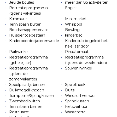
Jeu de boules
meer dan 85 activiteiten
Recreatieprogramma
Engels
(tijdens vakanties)
Klimmuur
Mini-market
Tennisbaan buiten
Whirlpool
Boodschappenservice
Bowling
Huisdier toegestaan
kinderbad
Kinderboerderij/dierenweide
Kinderclub begeleid het
hele jaar door
Parkwinkel
Pinautomaat
Recreatieprogramma
Recreatieprogramma
(gehele jaar)
(tijdens de weekenden)
Recreatieprogramma
Souvenirwinkel
(tijdens de
zomervakantie)
Speelparadijs binnen
Spelotheek
Duikmogelijkheden
Duits
Trampoline/Springkussen
Windsurf verhuur
Zwembad buiten
Springkussen
Tennisbaan binnen
Fietsverhuur
Restaurant
Wasserette