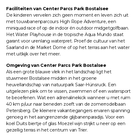
Faciliteiten van Center Parcs Park Bostalsee
De kinderen vervelen zich geen moment en leven zich uit
met touwbanenparcours High Rope Adventure, een
miniquad race of op de indoor én outdoor midgetgolfbaan.
Het Water Playhouse in de tropische Aqua Mundo staat
garant voor urenlang waterpret. Proef de cultuur van het
Saarland in de Market Dome of op het terras aan het water
met uitkijk over het meer.
Omgeving van Center Parcs Park Bostalsee
Als een grote blauwe vlek in het landschap ligt het
stuwmeer Bostalsee midden in het groene
heuvellandschap van natuurpark Saar-Hünsruck. Een
uitgelezen plek om te vissen, zwemmen of een watersport
te beoefenen. Wat een adrenalinekick wanneer u met ruim
40 km p/uur naar beneden zoeft van de zomerrodelbaan
Petersberg. De kleinere vakantiegangers ervaren spanning
genoeg in het aangrenzende glijbanenparadijs. Voor een
koel Duits biertje of glas Moezel wijn strijkt u neer op een
gezellig terras in het centrum van Trier.