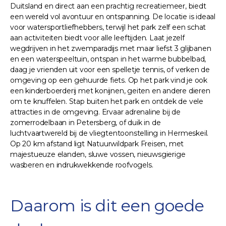
Duitsland en direct aan een prachtig recreatiemeer, biedt
een wereld vol avontuur en ontspanning. De locatie is ideaal
voor watersportliefhebbers, terwijl het park zelf een schat
aan activiteiten biedt voor alle leeftijden. Laat jezelf
wegdrijven in het zwemparadijs met maar liefst 3 glijbanen
en een waterspeeltuin, ontspan in het warme bubbelbad,
daag je vrienden uit voor een spelletje tennis, of verken de
omgeving op een gehuurde fiets. Op het park vind je ook
een kinderboerderij met konijnen, geiten en andere dieren
om te knuffelen. Stap buiten het park en ontdek de vele
attracties in de omgeving. Ervaar adrenaline bij de
zomerrodelbaan in Petersberg, of duik in de
luchtvaartwereld bij de vliegtentoonstelling in Hermeskeil.
Op 20 km afstand ligt Natuurwildpark Freisen, met
majestueuze elanden, sluwe vossen, nieuwsgierige
wasberen en indrukwekkende roofvogels.
Daarom is dit een goede