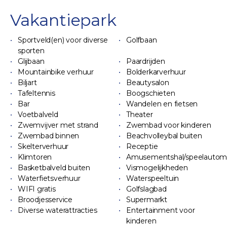
Vakantiepark
Sportveld(en) voor diverse
Golfbaan
sporten
Glijbaan
Paardrijden
Mountainbike verhuur
Bolderkarverhuur
Biljart
Beautysalon
Tafeltennis
Boogschieten
Bar
Wandelen en fietsen
Voetbalveld
Theater
Zwemvijver met strand
Zwembad voor kinderen
Zwembad binnen
Beachvolleybal buiten
Skelterverhuur
Receptie
Klimtoren
Amusementshal/speelautom
Basketbalveld buiten
Vismogelijkheden
Waterfietsverhuur
Waterspeeltuin
WIFI gratis
Golfslagbad
Broodjesservice
Supermarkt
Diverse waterattracties
Entertainment voor
kinderen