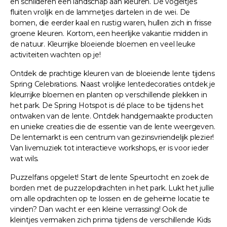
en schilderen een landschap aan kleuren. De vogeltjes
fluiten vrolijk en de lammetjes dartelen in de wei. De
bomen, die eerder kaal en rustig waren, hullen zich in frisse
groene kleuren. Kortom, een heerlijke vakantie midden in
de natuur. Kleurrijke bloeiende bloemen en veel leuke
activiteiten wachten op je!
Ontdek de prachtige kleuren van de bloeiende lente tijdens
Spring Celebrations. Naast vrolijke lentedecoraties ontdek je
kleurrijke bloemen en planten op verschillende plekken in
het park. De Spring Hotspot is dé place to be tijdens het
ontwaken van de lente. Ontdek handgemaakte producten
en unieke creaties die de essentie van de lente weergeven.
De lentemarkt is een centrum van gezinsvriendelijk plezier!
Van livemuziek tot interactieve workshops, er is voor ieder
wat wils.
Puzzelfans opgelet! Start de lente Speurtocht en zoek de
borden met de puzzelopdrachten in het park. Lukt het jullie
om alle opdrachten op te lossen en de geheime locatie te
vinden? Dan wacht er een kleine verrassing! Ook de
kleintjes vermaken zich prima tijdens de verschillende Kids