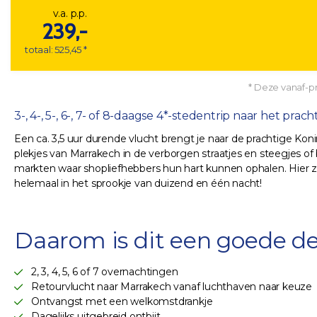
v.a. p.p.
239,-
totaal: 525,45 *
* Deze vanaf-pri
3-, 4-, 5-, 6-, 7- of 8-daagse 4*-stedentrip naar het prac
Een ca. 3,5 uur durende vlucht brengt je naar de prachtige Kon
plekjes van Marrakech in de verborgen straatjes en steegjes of
markten waar shopliefhebbers hun hart kunnen ophalen. Hier zie 
helemaal in het sprookje van duizend en één nacht!
Daarom is dit een goede de
2, 3, 4, 5, 6 of 7 overnachtingen
Retourvlucht naar Marrakech vanaf luchthaven naar keuze
Ontvangst met een welkomstdrankje
Dagelijks uitgebreid ontbijt