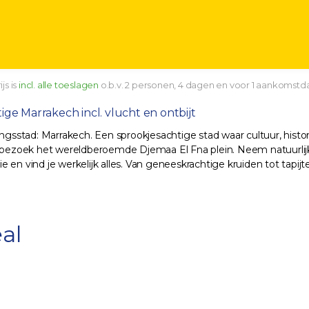
js is
incl. alle toeslagen
o.b.v. 2 personen, 4 dagen en voor 1 aankomstd
htige Marrakech incl. vlucht en ontbijt
ingsstad: Marrakech. Een sprookjesachtige stad waar cultuur, histo
 bezoek het wereldberoemde Djemaa El Fna plein. Neem natuurlijk oo
en vind je werkelijk alles. Van geneeskrachtige kruiden tot tapijt
al