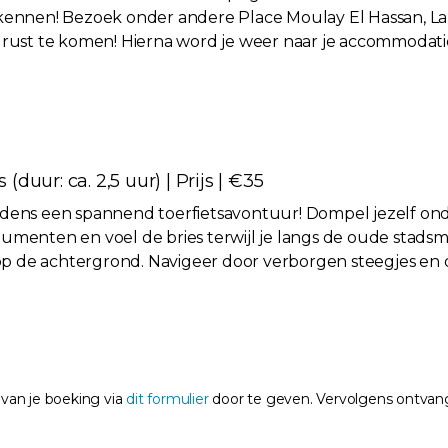
kennen! Bezoek onder andere Place Moulay El Hassan, La 
 rust te komen! Hierna word je weer naar je accommodati
(duur: ca. 2,5 uur) | Prijs | €35
dens een spannend toerfietsavontuur! Dompel jezelf onde
umenten en voel de bries terwijl je langs de oude stads
 de achtergrond. Navigeer door verborgen steegjes en o
 van je boeking via
dit formulier
door te geven. Vervolgens ontvang 