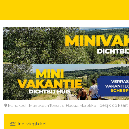
WEEKJE
WEEKENDJE
STEDENTRIPS
4, 5, 6, 7 OF 8 DAGEN
INCL. ONTBIJ
Geniet van een 4*-stedentrip naar de Koningsstad
Riad Shaloma
bekijk op kaart
Marrakech, Marrakech Tensift el Haouz, Marokko
Incl. vliegticket