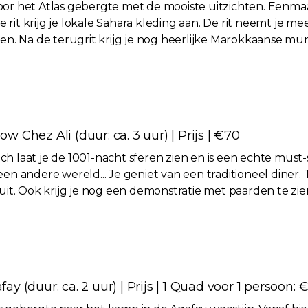
r het Atlas gebergte met de mooiste uitzichten. Eenm
e rit krijg je lokale Sahara kleding aan. De rit neemt je 
n. Na de terugrit krijg je nog heerlijke Marokkaanse mu
w Chez Ali (duur: ca. 3 uur) | Prijs | €70
kech laat je de 1001-nacht sferen zien en is een echte mus
n een andere wereld... Je geniet van een traditioneel din
uit. Ook krijg je nog een demonstratie met paarden te z
ay (duur: ca. 2 uur) | Prijs | 1 Quad voor 1 persoon