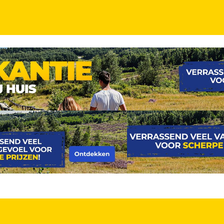
T
 Marrakech incl. vlucht en ontbijt