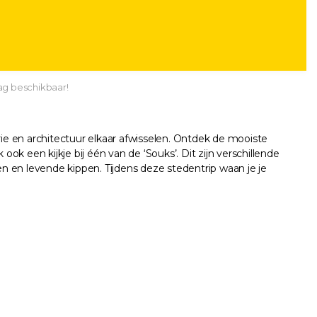
ag beschikbaar!
rie en architectuur elkaar afwisselen. Ontdek de mooiste
k een kijkje bij één van de ‘Souks’. Dit zijn verschillende
en en levende kippen. Tijdens deze stedentrip waan je je