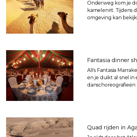
Onderweg kom je doo
kamelenrit. Tijdens d
omgeving kan bekijke
Marrakech.
Fantasia dinner sho
Ali's Fantasia Marra
en je duikt al snel i
danschoreografieën 
Quad rijden in Agaf