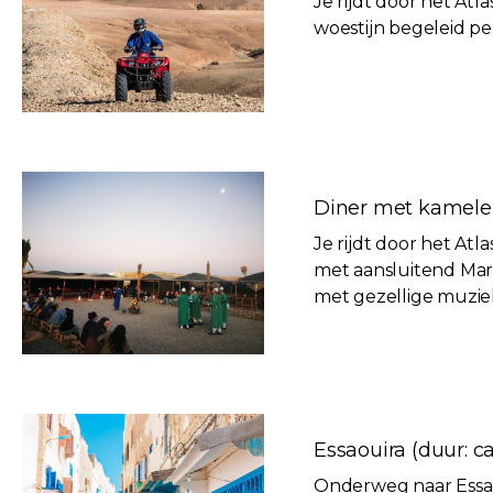
Je rijdt door het At
woestijn begeleid p
Diner met kamelent
Je rijdt door het At
met aansluitend Mar
met gezellige muzie
Essaouira (duur: ca.
Onderweg naar Essao