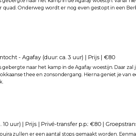
las gebergte naar het kamp in de Agafay woestijn. Vanaf hi
er quad. Onderweg wordt er nog even gestopt in een Ber
ocht - Agafay (duur: ca. 3 uur) | Prijs | €80
las gebergte naar het kamp in de Agafay woestijn. Daar z
okkaanse thee en zonsondergang. Hierna geniet je van 
k.
 10 uur) | Prijs | Privé-transfer p.p.: €80 | Groepstran
uira zullen er een aantal stops gemaakt worden. Eenmaal