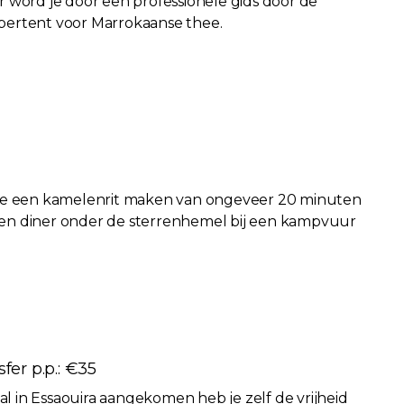
er word je door een professionele gids door de
bertent voor Marrokaanse thee.
al je een kamelenrit maken van ongeveer 20 minuten
een diner onder de sterrenhemel bij een kampvuur
sfer p.p.: €35
 in Essaouira aangekomen heb je zelf de vrijheid