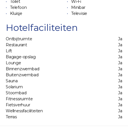
Toilet
Wi-Fi
Telefoon
Minibar
Kluisje
Televisie
Hotelfaciliteiten
Ontbijtruimte
Ja
Restaurant
Ja
Lift
Ja
Bagage-opslag
Ja
Lounge
Ja
Binnenzwembad
Ja
Buitenzwembad
Ja
Sauna
Ja
Solarium
Ja
Stoombad
Ja
Fitnessruimte
Ja
Fietsverhuur
Ja
Wellnessfaciliteiten
Ja
Terras
Ja