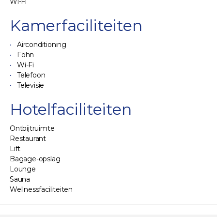
Wi-Fi
Kamerfaciliteiten
Airconditioning
Föhn
Wi-Fi
Telefoon
Televisie
Hotelfaciliteiten
Ontbijtruimte
Restaurant
Lift
Bagage-opslag
Lounge
Sauna
Wellnessfaciliteiten