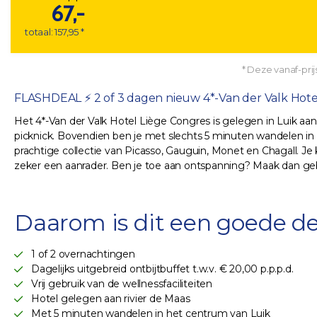
67,-
totaal: 157,95 *
* Deze vanaf-prijs
FLASHDEAL ⚡ 2 of 3 dagen nieuw 4*-Van der Valk Hotel 
Het 4*-Van der Valk Hotel Liège Congres is gelegen in Luik aan 
picknick. Bovendien ben je met slechts 5 minuten wandelen i
prachtige collectie van Picasso, Gauguin, Monet en Chagall. 
zeker een aanrader. Ben je toe aan ontspanning? Maak dan gebr
Daarom is dit een goede de
1 of 2 overnachtingen
Dagelijks uitgebreid ontbijtbuffet t.w.v. € 20,00 p.p.p.d.
Vrij gebruik van de wellnessfaciliteiten
Hotel gelegen aan rivier de Maas
Met 5 minuten wandelen in het centrum van Luik