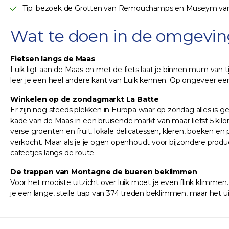
Tip: bezoek de Grotten van Remouchamps en Museym van
Wat te doen in de omgevin
Fietsen langs de Maas
Luik ligt aan de Maas en met de fiets laat je binnen mum van t
leer je een heel andere kant van Luik kennen. Op ongeveer ee
Winkelen op de zondagmarkt La Batte
Er zijn nog steeds plekken in Europa waar op zondag alles is g
kade van de Maas in een bruisende markt van maar liefst 5 kilo
verse groenten en fruit, lokale delicatessen, kleren, boeken en 
verkocht. Maar als je je ogen openhoudt voor bijzondere prod
cafeetjes langs de route.
De trappen van Montagne de bueren beklimmen
Voor het mooiste uitzicht over luik moet je even flink klimme
je een lange, steile trap van 374 treden beklimmen, maar het ui