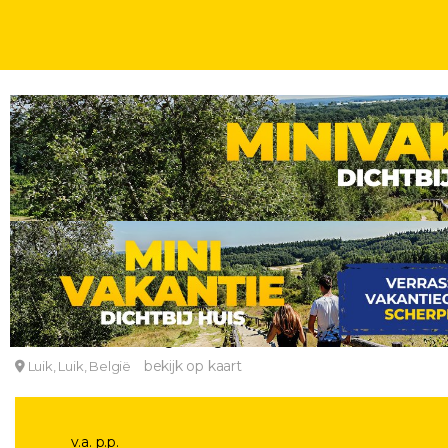
WEEKENDJE
VAN DER VALK SPECIALS
2 OF 3 DAGEN
INCL. ONTBIJT
FLASHDEAL ⚡ Nieuw 4*-Van der Valk Hotel in het 
Van der Valk Hotel Liège Congres
bekijk op kaart
Luik, Luik, België
v.a. p.p.