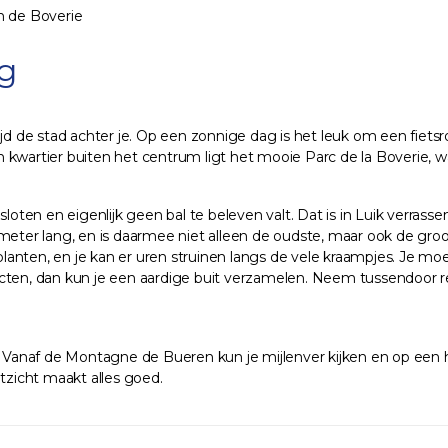
 de Boverie
g
ijd de stad achter je. Op een zonnige dag is het leuk om een fiets
n kwartier buiten het centrum ligt het mooie Parc de la Boverie,
esloten en eigenlijk geen bal te beleven valt. Dat is in Luik verr
meter lang, en is daarmee niet alleen de oudste, maar ook de groo
planten, en je kan er uren struinen langs de vele kraampjes. Je moe
ucten, dan kun je een aardige buit verzamelen. Neem tussendoor r
n. Vanaf de Montagne de Bueren kun je mijlenver kijken en op ee
tzicht maakt alles goed.