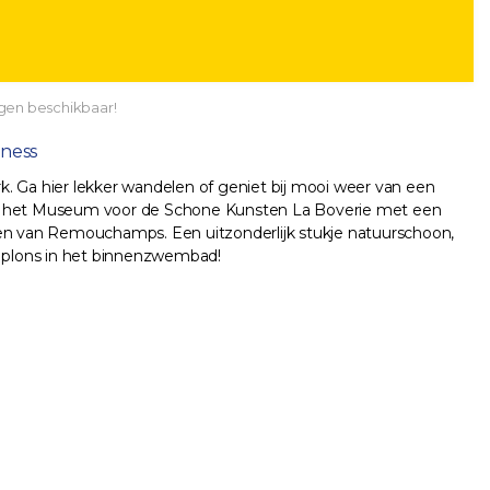
agen beschikbaar!
lness
rk. Ga hier lekker wandelen of geniet bij mooi weer van een
l of het Museum voor de Schone Kunsten La Boverie met een
tten van Remouchamps. Een uitzonderlijk stukje natuurschoon,
en plons in het binnenzwembad!