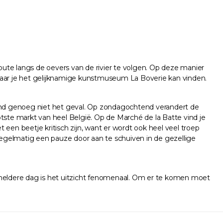
route langs de oevers van de rivier te volgen. Op deze manier
 waar je het gelijknamige kunstmuseum La Boverie kan vinden.
assend genoeg niet het geval. Op zondagochtend verandert de
tste markt van heel België. Op de Marché de la Batte vind je
t een beetje kritisch zijn, want er wordt ook heel veel troep
egelmatig een pauze door aan te schuiven in de gezellige
n heldere dag is het uitzicht fenomenaal. Om er te komen moet