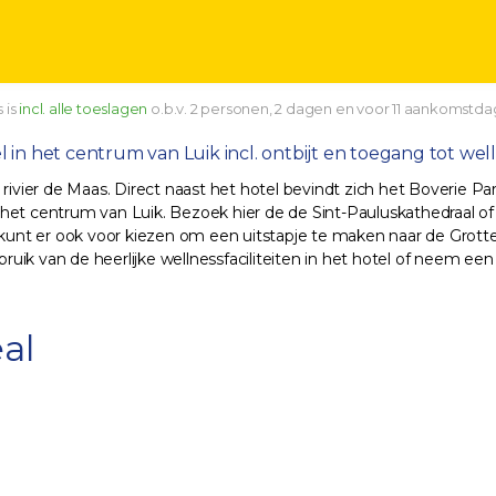
 is
incl. alle toeslagen
o.b.v. 2 personen, 2 dagen en voor 11 aankomstd
in het centrum van Luik incl. ontbijt en toegang tot wel
rivier de Maas. Direct naast het hotel bevindt zich het Boverie Pa
n het centrum van Luik. Bezoek hier de de Sint-Pauluskathedraa
Je kunt er ook voor kiezen om een uitstapje te maken naar de Gro
uik van de heerlijke wellnessfaciliteiten in het hotel of neem e
al