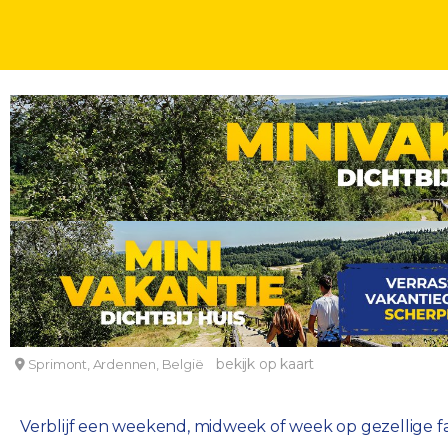
CAMPINGVAKANTIES
DAGEN
Glamping op gezellige camping in de Belgische 
Camping Au Bord de l'Ourthe
bekijk op kaart
Sprimont, Ardennen, België
Verblijf een weekend, midweek of week op gezellige f