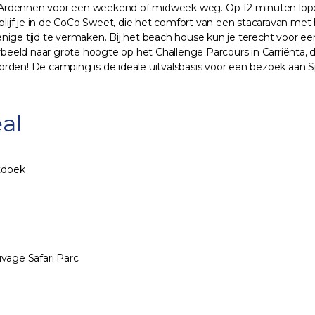
 Ardennen voor een weekend of midweek weg. Op 12 minuten lope
rblijf je in de CoCo Sweet, die het comfort van een stacaravan met
ige tijd te vermaken. Bij het beach house kun je terecht voor een 
oorbeeld naar grote hoogte op het Challenge Parcours in Carriënta
rden! De camping is de ideale uitvalsbasis voor een bezoek aan S
al
atdoek
age Safari Parc