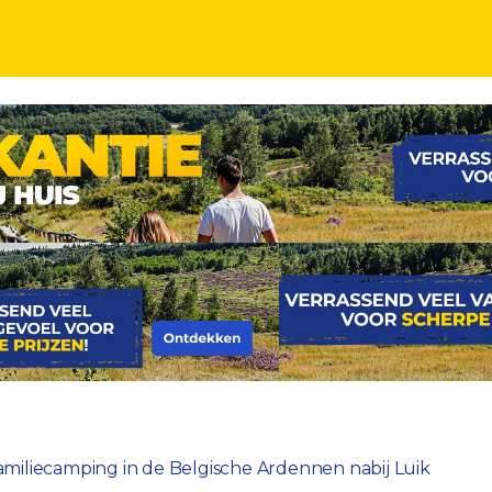
Ardennen nabij Luik
amiliecamping in de Belgische Ardennen nabij Luik