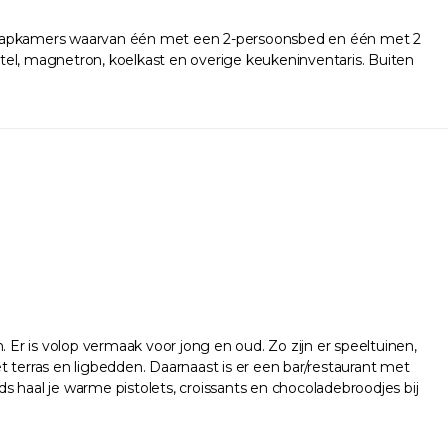
 slaapkamers waarvan één met een 2-persoonsbed en één met 2
l, magnetron, koelkast en overige keukeninventaris. Buiten
r is volop vermaak voor jong en oud. Zo zijn er speeltuinen,
erras en ligbedden. Daarnaast is er een bar/restaurant met
ds haal je warme pistolets, croissants en chocoladebroodjes bij