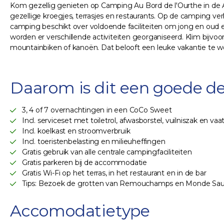
Kom gezellig genieten op Camping Au Bord de l'Ourthe in de
gezellige kroegjes, terrasjes en restaurants. Op de camping ve
camping beschikt over voldoende faciliteiten om jong en oud en
worden er verschillende activiteiten georganiseerd. Klim bijv
mountainbiken of kanoën. Dat belooft een leuke vakantie te wo
Daarom is dit een goede de
3, 4 of 7 overnachtingen in een CoCo Sweet
Incl. serviceset met toiletrol, afwasborstel, vuilniszak en va
Incl. koelkast en stroomverbruik
Incl. toeristenbelasting en milieuheffingen
Gratis gebruik van alle centrale campingfaciliteiten
Gratis parkeren bij de accommodatie
Gratis Wi-Fi op het terras, in het restaurant en in de bar
Tips: Bezoek de grotten van Remouchamps en Monde Sauv
Accomodatietype