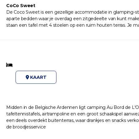
CoCo Sweet
De Coco Sweet is een gezellige accommodatie in glamping-sti
aparte bedden waar je overdag een zitgedeelte van kunt make
staan een tafel met 4 stoelen op een ruim houten terras. Je 
KAART
Midden in de Belgische Ardennen ligt camping Au Bord de L'Our
tafeltennistafels, airtrampoline en een groot schaakspel aan
een deels overdekt buitenterras, waar drankjes en snacks verkoc
de broodjesservice