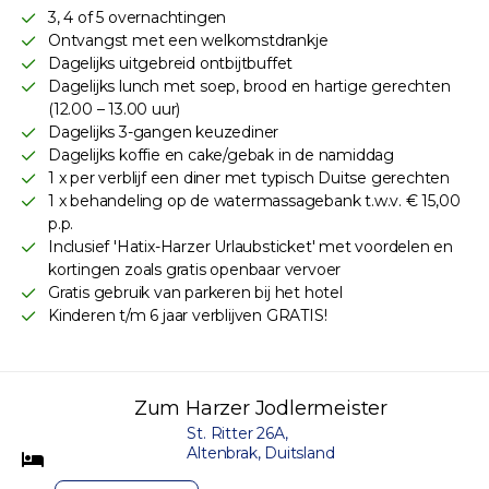
3, 4 of 5 overnachtingen
Ontvangst met een welkomstdrankje
Dagelijks uitgebreid ontbijtbuffet
Dagelijks lunch met soep, brood en hartige gerechten
(12.00 – 13.00 uur)
Dagelijks 3-gangen keuzediner
Dagelijks koffie en cake/gebak in de namiddag
1 x per verblijf een diner met typisch Duitse gerechten
1 x behandeling op de watermassagebank t.w.v. € 15,00
p.p.
Inclusief 'Hatix-Harzer Urlaubsticket' met voordelen en
kortingen zoals gratis openbaar vervoer
Gratis gebruik van parkeren bij het hotel
Kinderen t/m 6 jaar verblijven GRATIS!
Zum Harzer Jodlermeister
St. Ritter 26A,
Altenbrak, Duitsland