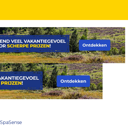
ense
t SpaSense