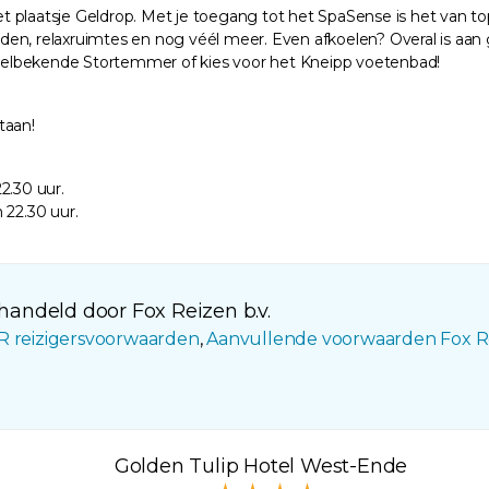
plaatsje Geldrop. Met je toegang tot het SpaSense is het van top t
baden, relaxruimtes en nog véél meer. Even afkoelen? Overal is aan 
welbekende Stortemmer of kies voor het Kneipp voetenbad!
taan!
2.30 uur.
m 22.30 uur.
andeld door Fox Reizen b.v.
R reizigersvoorwaarden
,
Aanvullende voorwaarden Fox R
Golden Tulip Hotel West-Ende