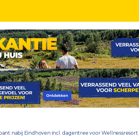
 Brabant incl. dagentree voor Wellnessresort SpaS
rabant nabij Eindhoven incl. dagentree voor Wellnessresor