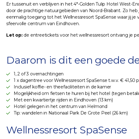
Er tussenuit en verblijven in het 4*-Golden Tulip Hotel West
door de prachtige natuurgebieden van Noord-Brabant. Zo heb je
eenmalig toegang tot het Wellnessresort SpaSense waar jij je
sfeervolle centrum van Eindhoven.
Let op:
de entreetickets voor het wellnessresort ontvang je per
Daarom is dit een goede de
1, 2 of 3 overnachtingen
1 x dagentree voor Wellnessresort SpaSense t.w.v. € 41,50 p
Inclusief koffie- en theefaciliteiten in de kamer
Mogelijkheid om fietsen te huren bij het hotel (tegen betal
Met een kwartiertje rijden in Eindhoven (13 km)
Hotel gelegen in het centrum van Helmond
Tip: wandelen in Nationaal Park De Grote Peel (26 km)
Wellnessresort SpaSense