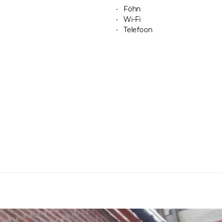
Föhn
Wi-Fi
Telefoon