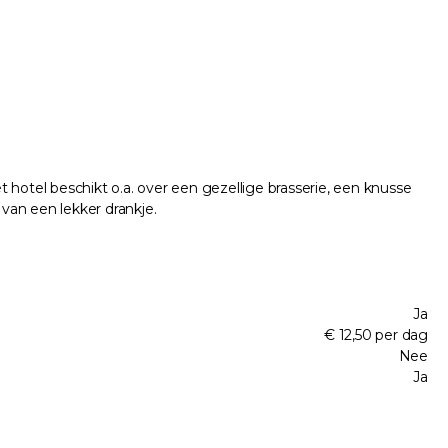
 hotel beschikt o.a. over een gezellige brasserie, een knusse
 van een lekker drankje.
Ja
€ 12,50 per dag
Nee
Ja