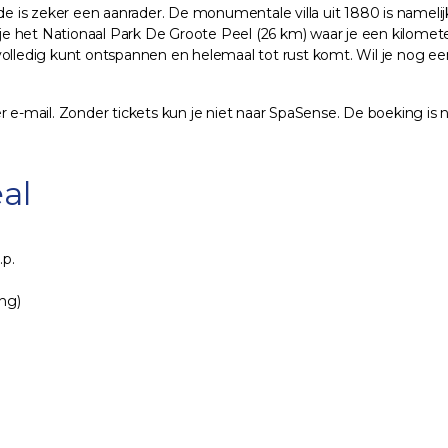
-Ende is zeker een aanrader. De monumentale villa uit 1880 is na
 het Nationaal Park De Groote Peel (26 km) waar je een kilometer
 volledig kunt ontspannen en helemaal tot rust komt. Wil je nog 
 e-mail. Zonder tickets kun je niet naar SpaSense. De boeking is n
al
.p.
ing)