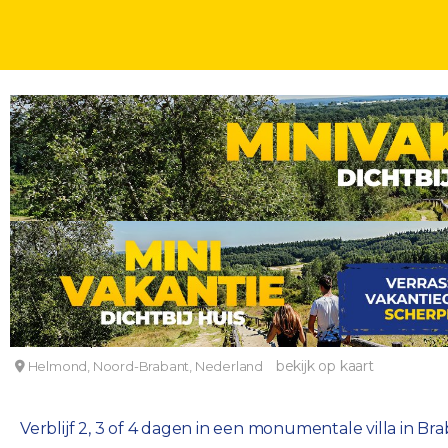
UNIEK OVERNACHTEN
DAGEN
Verblijf in een monumentaal 4*-Boutiquehotel in
Golden Tulip Hotel West-Ende
bekijk op kaart
Helmond, Noord-Brabant, Nederland
Verblijf 2, 3 of 4 dagen in een monumentale villa in B