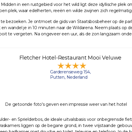
Midden in een rustgebied voor het wild ligt deze idyllische plek o
open plek, waar edelherten, reeën en wilde zwijnen zich regelmatig v
 te bezoeken. Je ontmoet de gids van Staatsbosbeheer op de park
e uit en wandel je in 10 minuten naar de Wildarena. Neem plaats o
nooit te vergeten. Na ongeveer een uur, als de zon langzaam onder
Fletcher Hotel-Restaurant Mooi Veluwe
Garderenseweg 154,
Putten, Nederland
De getoonde foto's geven een impressie weer van het hotel
lder- en Sprielderbos, de ideale uitvalsbasis voor onbegrensde fi
raskamers liggen op de begane grond, in twee vrijstaande gebouw
een badkamer met douche en toilet, televisie en telefoon. In de h