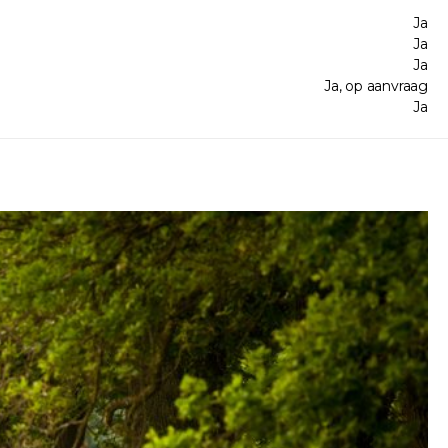
Ja
Ja
Ja
Ja, op aanvraag
Ja