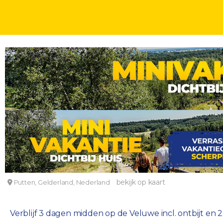
FLETCHER SPECIALS
DAGEN
Verblijf midden op de Veluwe incl. diner
Fletcher Hotel-Restaurant Mooi Veluwe
bekijk op kaart
Putten, Gelderland, Nederland
Verblijf 3 dagen midden op de Veluwe incl. ontbijt 