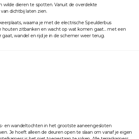
m wilde dieren te spotten. Vanuit de overdekte
an dichtbij laten zien.
eerplaats, waarna je met de electrische Speulderbus
p de houten zitbanken en wacht op wat komen gaat... met een
 gaat, wandel en rijd je in de schemer weer terug.
ets- en wandeltochten in het grootste aaneengesloten
en. Je hoeft alleen de deuren open te slaan om vanaf je eigen
otelkamers is het niet toegestaan te roken. Alle terraskamers