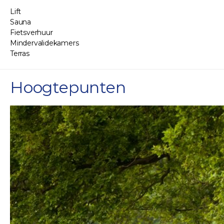
Lift
Sauna
Fietsverhuur
Mindervalidekamers
Terras
Hoogtepunten