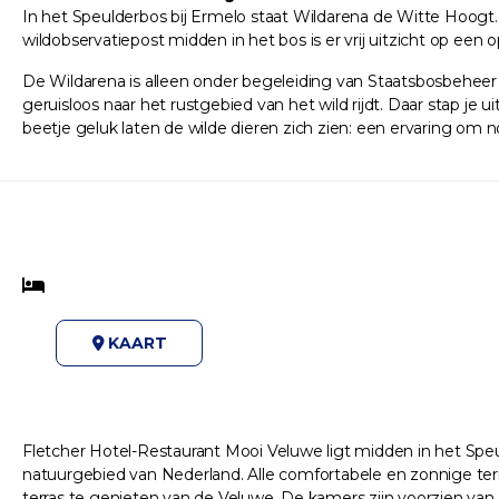
In het Speulderbos bij Ermelo staat Wildarena de Witte Hoogt. 
wildobservatiepost midden in het bos is er vrij uitzicht op een 
De Wildarena is alleen onder begeleiding van Staatsbosbeheer
geruisloos naar het rustgebied van het wild rijdt. Daar stap j
beetje geluk laten de wilde dieren zich zien: een ervaring om 
KAART
Fletcher Hotel-Restaurant Mooi Veluwe ligt midden in het Speu
natuurgebied van Nederland. Alle comfortabele en zonnige ter
terras te genieten van de Veluwe. De kamers zijn voorzien van 