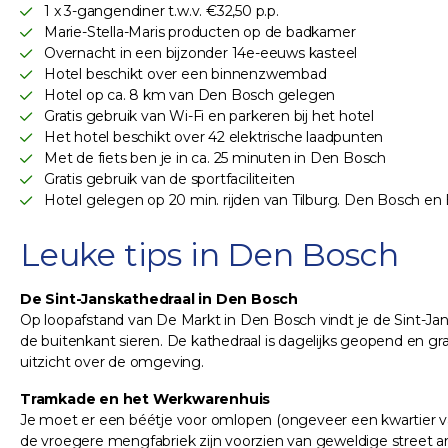
1 x 3-gangendiner t.w.v. €32,50 p.p.
Marie-Stella-Maris producten op de badkamer
Overnacht in een bijzonder 14e-eeuws kasteel
Hotel beschikt over een binnenzwembad
Hotel op ca. 8 km van Den Bosch gelegen
Gratis gebruik van Wi-Fi en parkeren bij het hotel
Het hotel beschikt over 42 elektrische laadpunten
Met de fiets ben je in ca. 25 minuten in Den Bosch
Gratis gebruik van de sportfaciliteiten
Hotel gelegen op 20 min. rijden van Tilburg. Den Bosch en
Leuke tips in Den Bosch
De Sint-Janskathedraal in Den Bosch
Op loopafstand van De Markt in Den Bosch vindt je de Sint-Jan
de buitenkant sieren. De kathedraal is dagelijks geopend en gr
uitzicht over de omgeving.
Tramkade en het Werkwarenhuis
Je moet er een béétje voor omlopen (ongeveer een kwartier van
de vroegere mengfabriek zijn voorzien van geweldige street a