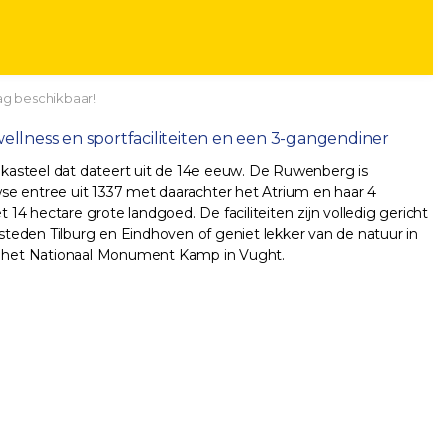
ag beschikbaar!
 wellness en sportfaciliteiten en een 3-gangendiner
n kasteel dat dateert uit de 14e eeuw. De Ruwenberg is
e entree uit 1337 met daarachter het Atrium en haar 4
 14 hectare grote landgoed. De faciliteiten zijn volledig gericht
teden Tilburg en Eindhoven of geniet lekker van de natuur in
of het Nationaal Monument Kamp in Vught.