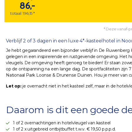
86,-
totaal: 196,15 *
* Deze vanaf-pri
Verblijf 2 of 3 dagen in een luxe 4*-kasteelhotel in No
Je hebt gegarandeerd een bijzonder verblijf in De Ruwenberg Ho
gelegen in een inspirerende en rustgevende omgeving. Het ho
vleugels. De omgeving heeft genoeg te bieden! Er staan zowel ind
op de ontspanning na een lange dag. De sportfaciliteiten zijn
Nationaal Park Loonse & Drunense Duinen. Hou je meer van c
Let op:
je overnacht niet in het kasteel zelf, maar in de hotelvl
Daarom is dit een goede de
1 of 2 overnachtingen in hotelvleugel van kasteel
1 of 2 x uitgebreid ontbijtbuffet t.w.v. € 19,50 p.p.p.d.