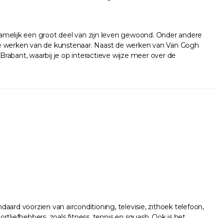
melijk een groot deel van zijn leven gewoond. Onder andere
le werken van de kunstenaar. Naast de werken van Van Gogh
rabant, waarbij je op interactieve wijze meer over de
ard voorzien van airconditioning, televisie, zithoek telefoon,
tliefhebbers, zoals fitness, tennis en squash. Ook is het