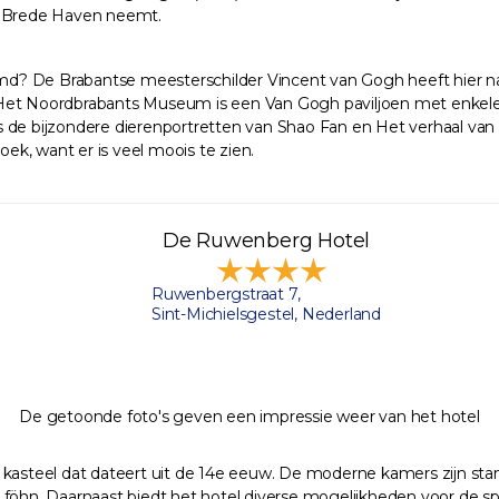
te Brede Haven neemt.
d? De Brabantse meesterschilder Vincent van Gogh heeft hier na
n Het Noordbrabants Museum is een Van Gogh paviljoen met enke
 de bijzondere dierenportretten van Shao Fan en Het verhaal van B
oek, want er is veel moois te zien.
De Ruwenberg Hotel
Ruwenbergstraat 7,
Sint-Michielsgestel, Nederland
De getoonde foto's geven een impressie weer van het hotel
kasteel dat dateert uit de 14e eeuw. De moderne kamers zijn standa
föhn. Daarnaast biedt het hotel diverse mogelijkheden voor de spor