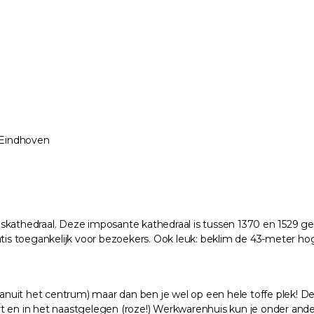
 Eindhoven
skathedraal. Deze imposante kathedraal is tussen 1370 en 1529 geb
atis toegankelijk voor bezoekers. Ook leuk: beklim de 43-meter ho
uit het centrum) maar dan ben je wel op een hele toffe plek! De 
rt en in het naastgelegen (roze!) Werkwarenhuis kun je onder and