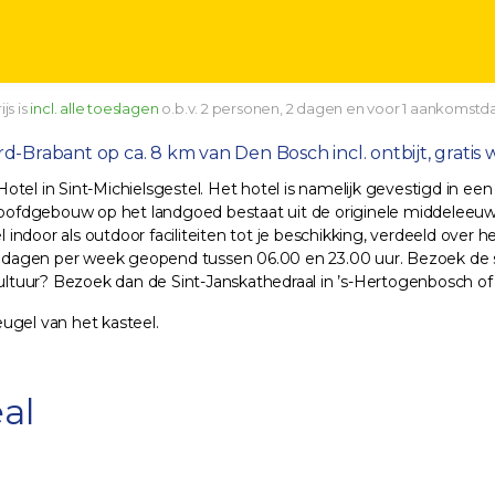
js is
incl. alle toeslagen
o.b.v. 2 personen, 2 dagen en voor 1 aankomstd
ord-Brabant op ca. 8 km van Den Bosch incl. ontbijt, gratis
tel in Sint-Michielsgestel. Het hotel is namelijk gevestigd in ee
ofdgebouw op het landgoed bestaat uit de originele middeleeuws
oor als outdoor faciliteiten tot je beschikking, verdeeld over het
 7 dagen per week geopend tussen 06.00 en 23.00 uur. Bezoek de s
ultuur? Bezoek dan de Sint-Janskathedraal in ’s-Hertogenbosch 
eugel van het kasteel.
al