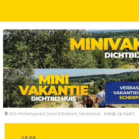
WEEKENDJE
UNIEK OVERNACHTEN
2 OF 3 DAGEN
INCL. ONTBIJT
Luxe 4*-kasteelhotel in Noord-Brabant incl. ontbij
De Ruwenberg Hotel
bekijk op kaart
Sint-Michielsgestel, Noord-Brabant, Nederland
v.a. p.p.