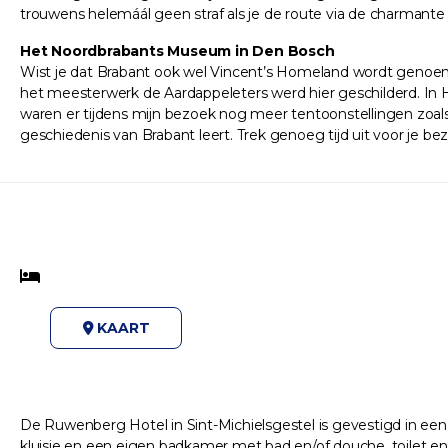
trouwens helemáál geen straf als je de route via de charman
Het Noordbrabants Museum in Den Bosch
Wist je dat Brabant ook wel Vincent’s Homeland wordt genoem
het meesterwerk de Aardappeleters werd hier geschilderd. I
waren er tijdens mijn bezoek nog meer tentoonstellingen zoals
geschiedenis van Brabant leert. Trek genoeg tijd uit voor je bez
KAART
De Ruwenberg Hotel in Sint-Michielsgestel is gevestigd in een 
kluisje en een eigen badkamer met bad en/of douche, toilet en 