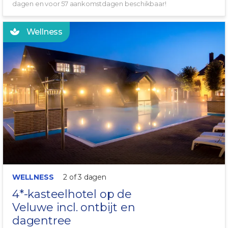
dagen en voor 57 aankomstdagen beschikbaar!
Wellness
HEERLIJK ONTSPANNEN!
WELLNESS
2 of 3 dagen
4*-kasteelhotel op de
Veluwe
incl. ontbijt en
dagentree