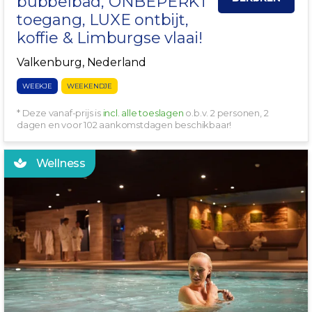
bubbelbad, ONBEPERKT
toegang, LUXE ontbijt,
koffie & Limburgse vlaai!
Valkenburg, Nederland
WEEKJE
WEEKENDJE
* Deze vanaf-prijs is
incl. alle toeslagen
o.b.v. 2 personen, 2
dagen en voor 102 aankomstdagen beschikbaar!
Wellness
INCL. WELLNESS