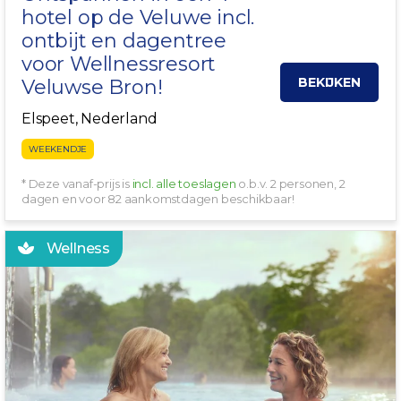
hotel op
de Veluwe
incl.
ontbijt en dagentree
voor Wellnessresort
BEKIJKEN
Veluwse Bron!
Elspeet, Nederland
WEEKENDJE
* Deze vanaf-prijs is
incl. alle toeslagen
o.b.v. 2 personen, 2
dagen en voor 82 aankomstdagen beschikbaar!
Wellness
NU EXTRA VOORDELIG!