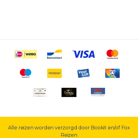
Alle reizen worden verzorgd door Bookit en/of Fox
Reizen