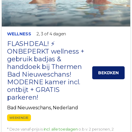
WELLNESS
2, 3 of 4 dagen
FLASHDEAL! ⚡
ONBEPERKT wellness +
gebruik badjas &
handdoek bij
Thermen
BEKIJKEN
Bad Nieuweschans
!
MODERNE kamer incl.
ontbijt + GRATIS
parkeren!
Bad Nieuweschans, Nederland
WEEKENDJE
* Deze vanaf-prijs is
incl. alle toeslagen
o.b.v. 2 personen, 2