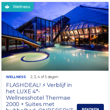
Wellness
INCL KOFFIE EN VLAAI
WELLNESS
2, 3, 4 of 5 dagen
FLASHDEAL! ⚡️ Verblijf in
het LUXE
4*-
Wellnesshotel Thermae
2000
+ Suites met
BEKIJKEN