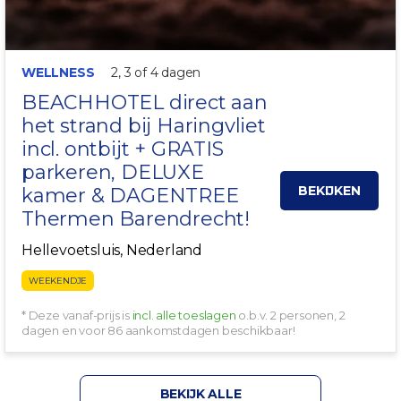
WELLNESS
2, 3 of 4 dagen
BEACHHOTEL direct aan
het strand bij
Haringvliet
incl. ontbijt + GRATIS
parkeren, DELUXE
BEKIJKEN
kamer & DAGENTREE
Thermen Barendrecht!
Hellevoetsluis, Nederland
WEEKENDJE
* Deze vanaf-prijs is
incl. alle toeslagen
o.b.v. 2 personen, 2
dagen en voor 86 aankomstdagen beschikbaar!
BEKIJK ALLE