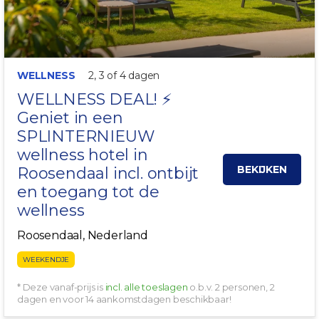
WELLNESS
2, 3 of 4 dagen
WELLNESS DEAL! ⚡️
Geniet in een
SPLINTERNIEUW
wellness hotel in
BEKIJKEN
Roosendaal
incl. ontbijt
en toegang tot de
wellness
Roosendaal, Nederland
WEEKENDJE
* Deze vanaf-prijs is
incl. alle toeslagen
o.b.v. 2 personen, 2
dagen en voor 14 aankomstdagen beschikbaar!