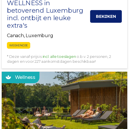
WELLNESS in
betoverend
Luxemburg
BEKIJKEN
incl. ontbijt en leuke
extra's
Canach, Luxemburg
WEEKENDJE
* Deze vanaf-prijs is
incl. alle toeslagen
o.b.v. 2 personen, 2
dagen en voor 227 aankomstdagen beschikbaar!
Wellness
WELLNESS DEAL!