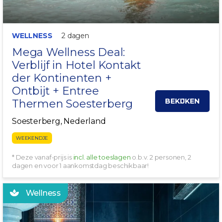
WELLNESS
2 dagen
Mega Wellness Deal:
Verblijf in Hotel Kontakt
der Kontinenten +
Ontbijt + Entree
BEKIJKEN
Thermen Soesterberg
Soesterberg, Nederland
WEEKENDJE
* Deze vanaf-prijs is
incl. alle toeslagen
o.b.v. 2 personen, 2
dagen en voor 1 aankomstdag beschikbaar!
Wellness
INCL. WELLNESS!