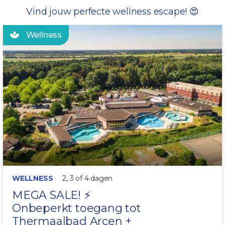
Vind jouw perfecte wellness escape! 😍
Wellness
INCL. HAMMAMDOEKEN
WELLNESS
2, 3 of 4 dagen
MEGA SALE! ⚡
Onbeperkt toegang tot
Thermaalbad Arcen
+