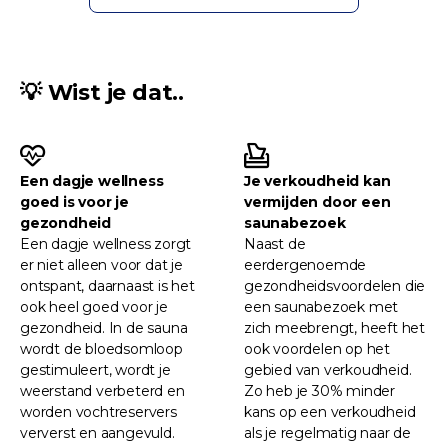
💡 Wist je dat..
Een dagje wellness
Je verkoudheid kan
goed is voor je
vermijden door een
gezondheid
saunabezoek
Een dagje wellness zorgt
Naast de
er niet alleen voor dat je
eerdergenoemde
ontspant, daarnaast is het
gezondheidsvoordelen die
ook heel goed voor je
een saunabezoek met
gezondheid. In de sauna
zich meebrengt, heeft het
wordt de bloedsomloop
ook voordelen op het
gestimuleert, wordt je
gebied van verkoudheid.
weerstand verbeterd en
Zo heb je 30% minder
worden vochtreservers
kans op een verkoudheid
ververst en aangevuld.
als je regelmatig naar de