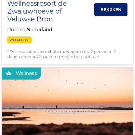
Wellnessresort de
BEKIJKEN
Zwaluwhoeve of
Veluwse Bron
Putten, Nederland
WEEKENDJE
* Deze vanaf-prijs is
incl. alle toeslagen
o.b.v. 2 personen, 2
dagen en voor 42 aankomstdagen beschikbaar!
Wellness
INCL THERMEN!