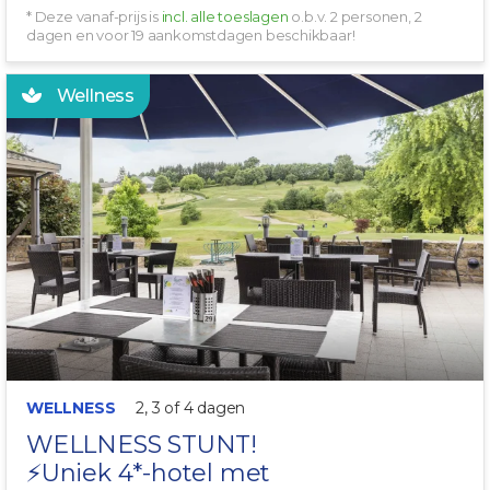
* Deze vanaf-prijs is
incl. alle toeslagen
o.b.v. 2 personen, 2
dagen en voor 19 aankomstdagen beschikbaar!
Wellness
INCL. WELLNESS
WELLNESS
2, 3 of 4 dagen
WELLNESS STUNT!
⚡️Uniek 4*-hotel met