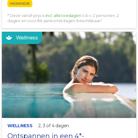
WEEKENDJE
* Deze vanaf-prijs is
incl. alle toeslagen
o.b.v. 2 personen, 2
dagen en voor 86 aankomstdagen beschikbaar!
Wellness
INCLUSIEF ONTBIJT!
WELLNESS
2, 3 of 4 dagen
Ontspannen in een 4*-