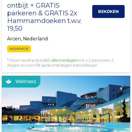
ontbijt + GRATIS
BEKIJKEN
parkeren & GRATIS 2x
Hammamdoeken t.w.v.
19,50
Arcen, Nederland
WEEKENDJE
* Deze vanaf-prijs is
incl. alle toeslagen
o.b.v. 2 personen, 2
dagen en voor 98 aankomstdagen beschikbaar!
Wellness
GRATIS LUXE SLIPPERS