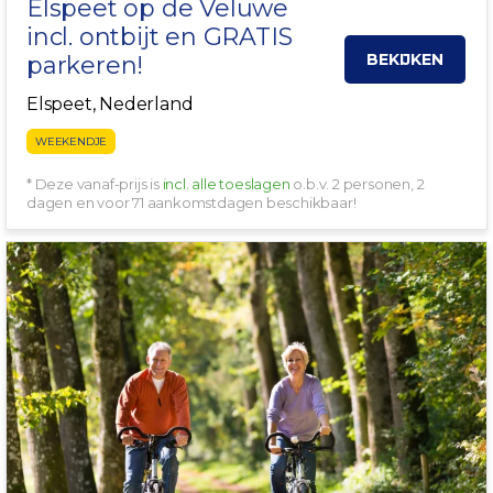
Elspeet
op de
Veluwe
incl. ontbijt en GRATIS
BEKIJKEN
parkeren!
Elspeet, Nederland
WEEKENDJE
* Deze vanaf-prijs is
incl. alle toeslagen
o.b.v. 2 personen, 2
dagen en voor 71 aankomstdagen beschikbaar!
INCL. BOSKAR ROUTE!