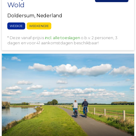
Wold
Doldersum, Nederland
WEEKJE
WEEKENDJE
* Deze vanaf-prijs is
incl. alle toeslagen
o.b.v. 2 personen, 3
dagen en voor 41 aankomstdagen beschikbaar!
INCL. LUNCHPAKKET