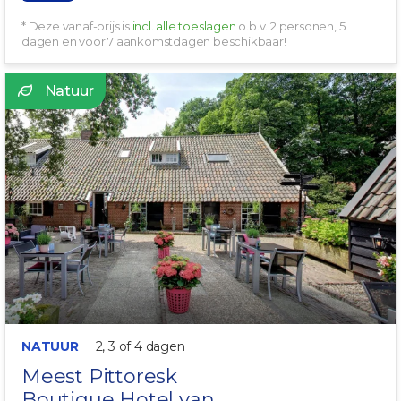
* Deze vanaf-prijs is
incl. alle toeslagen
o.b.v. 2 personen, 5
dagen en voor 7 aankomstdagen beschikbaar!
Natuur
INCL. ONTBIJT
NATUUR
2, 3 of 4 dagen
Meest Pittoresk
Boutique Hotel van