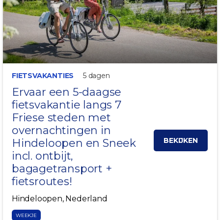
FIETSVAKANTIES
5 dagen
Ervaar een
5-daagse
fietsvakantie
langs 7
Friese steden met
overnachtingen in
BEKIJKEN
Hindeloopen en Sneek
incl. ontbijt,
bagagetransport +
fietsroutes!
Hindeloopen, Nederland
WEEKJE