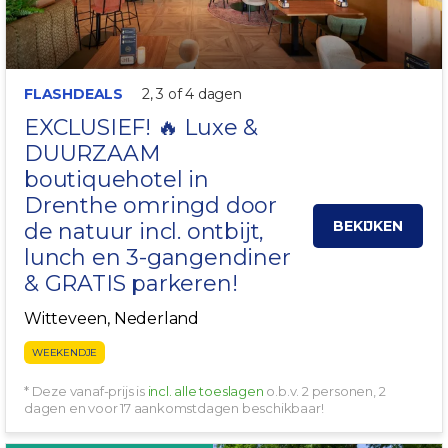
FLASHDEALS
2, 3 of 4 dagen
EXCLUSIEF! 🔥 Luxe &
DUURZAAM
boutiquehotel in
Drenthe
omringd door
BEKIJKEN
de natuur incl. ontbijt,
lunch en 3-gangendiner
& GRATIS parkeren!
Witteveen, Nederland
WEEKENDJE
* Deze vanaf-prijs is
incl. alle toeslagen
o.b.v. 2 personen, 2
dagen en voor 17 aankomstdagen beschikbaar!