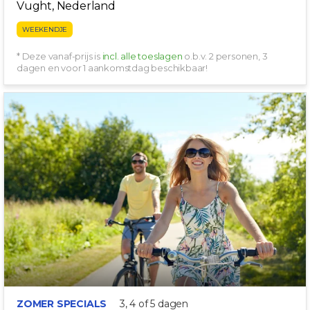
Vught, Nederland
WEEKENDJE
* Deze vanaf-prijs is
incl. alle toeslagen
o.b.v. 2 personen, 3
dagen en voor 1 aankomstdag beschikbaar!
INCL. DINER!
ZOMER SPECIALS
3, 4 of 5 dagen