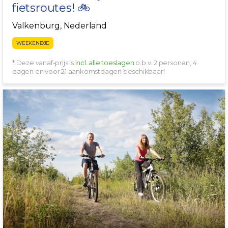
fietsroutes! 🚲
Valkenburg, Nederland
WEEKENDJE
* Deze vanaf-prijs is
incl. alle toeslagen
o.b.v. 2 personen, 4
dagen en voor 21 aankomstdagen beschikbaar!
INCL BAGAGETRANSPORT