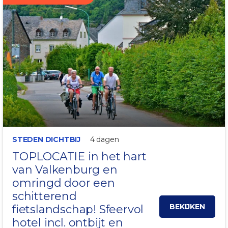
INCL. FIETSROUTES!
STEDEN DICHTBIJ
4 dagen
TOPLOCATIE in het hart
van
Valkenburg
en
omringd door een
schitterend
BEKIJKEN
fietslandschap! Sfeervol
hotel incl. ontbijt en