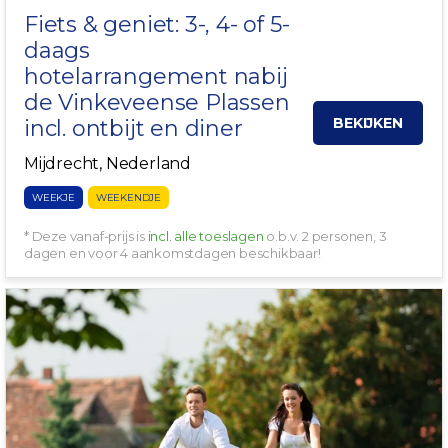
Fiets & geniet: 3-, 4- of 5-
daags
hotelarrangement nabij
de
Vinkeveense Plassen
BEKIJKEN
incl. ontbijt en diner
Mijdrecht, Nederland
WEEKJE
WEEKENDJE
* Deze vanaf-prijs is
incl. alle toeslagen
o.b.v. 2 personen, 3
dagen en voor 4 aankomstdagen beschikbaar!
+ BAGAGETRANSPORT