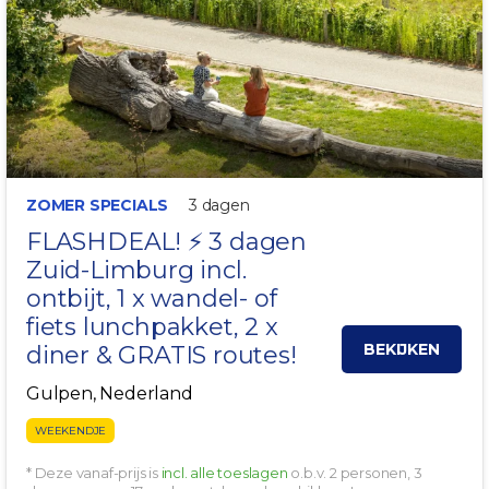
ZOMER SPECIALS
3 dagen
FLASHDEAL! ⚡ 3 dagen
Zuid-Limburg
incl.
ontbijt, 1 x wandel- of
fiets lunchpakket, 2 x
BEKIJKEN
diner & GRATIS routes!
Gulpen, Nederland
WEEKENDJE
* Deze vanaf-prijs is
incl. alle toeslagen
o.b.v. 2 personen, 3