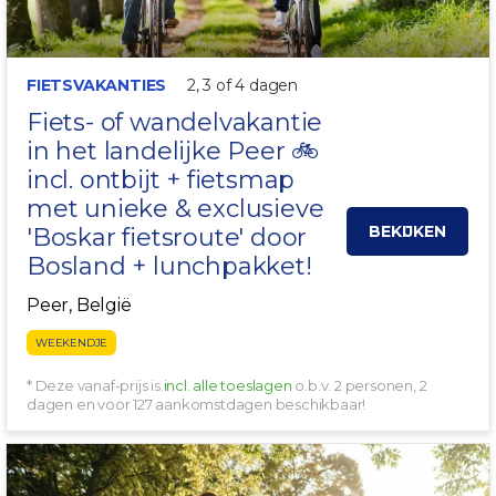
FIETSVAKANTIES
2, 3 of 4 dagen
Fiets- of wandelvakantie
in het landelijke
Peer
🚲
incl. ontbijt + fietsmap
met unieke & exclusieve
BEKIJKEN
'Boskar fietsroute' door
Bosland + lunchpakket!
Peer, België
WEEKENDJE
* Deze vanaf-prijs is
incl. alle toeslagen
o.b.v. 2 personen, 2
dagen en voor 127 aankomstdagen beschikbaar!
PRACHTIGE OMGEVING!