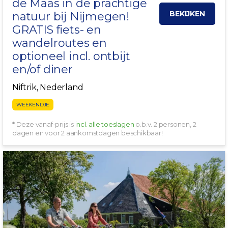
de Maas in de prachtige
BEKIJKEN
natuur bij
Nijmegen
!
GRATIS fiets- en
wandelroutes en
optioneel incl. ontbijt
en/of diner
Niftrik, Nederland
WEEKENDJE
* Deze vanaf-prijs is
incl. alle toeslagen
o.b.v. 2 personen, 2
dagen en voor 2 aankomstdagen beschikbaar!
+ BAGAGETRANSPORT!