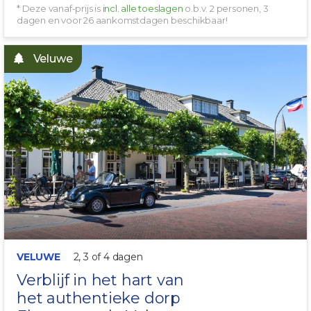
* Deze vanaf-prijs is
incl. alle toeslagen
o.b.v. 2 personen, 3
dagen en voor 26 aankomstdagen beschikbaar!
Veluwe
NATUURRIJKE OMGEVING
VELUWE
2, 3 of 4 dagen
Verblijf in het hart van
het authentieke dorp