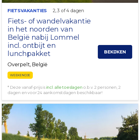
FIETSVAKANTIES
2, 3 of 4 dagen
Fiets- of wandelvakantie
in het noorden van
België
nabij
Lommel
incl. ontbijt en
BEKIJKEN
lunchpakket
Overpelt, België
WEEKENDJE
* Deze vanaf-prijs is
incl. alle toeslagen
o.b.v. 2 personen, 2
dagen en voor 24 aankomstdagen beschikbaar!
INCL. FIETSROUTES!