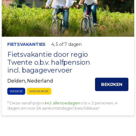
FIETSVAKANTIES
4, 5 of 7 dagen
Fietsvakantie door regio
Twente
o.b.v. halfpension
incl. bagagevervoer
Delden, Nederland
BEKIJKEN
WEEKJE
WEEKENDJE
* Deze vanaf-prijs is
incl. alle toeslagen
o.b.v. 2 personen, 4
dagen en voor 26 aankomstdagen beschikbaar!