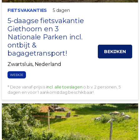
FIETSVAKANTIES
5 dagen
5-daagse fietsvakantie
Giethoorn en 3
Nationale Parken incl.
ontbijt &
BEKIJKEN
bagagetransport!
Zwartsluis, Nederland
WEEKJE
* Deze vanaf-prijs is
incl. alle toeslagen
o.b.v. 2 personen, 5
dagen en voor 1 aankomstdag beschikbaar!
GRATIS WANDELROUTES!