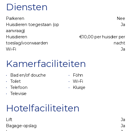
Diensten
Parkeren
Nee
Huisdieren toegestaan (op
Ja
aanvraag)
Huisdieren
€10,00 per huisdier per
toeslag/voorwaarden
nacht
Wi-Fi
Ja
Kamerfaciliteiten
Bad en/of douche
Föhn
Toilet
Wi-Fi
Telefoon
Kluisje
Televisie
Hotelfaciliteiten
Lift
Ja
Bagage-opslag
Ja