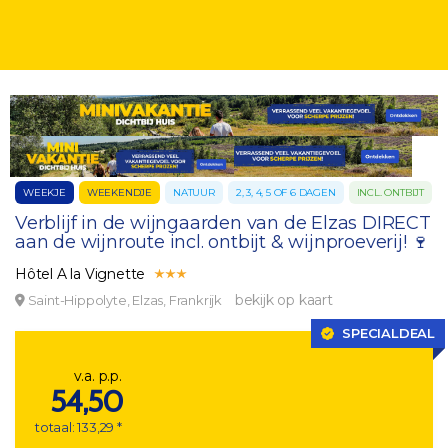
WEEKJE
WEEKENDJE
NATUUR
2, 3, 4, 5 OF 6 DAGEN
INCL. ONTBIJT
Verblijf in de wijngaarden van de Elzas DIRECT
aan de wijnroute incl. ontbijt & wijnproeverij! 🍷
Hôtel A la Vignette
bekijk op kaart
Saint-Hippolyte, Elzas, Frankrijk
SPECIALDEAL
v.a. p.p.
54,50
totaal: 133,29 *