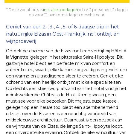
* Deze vanaf-prijs is
incl. alle toeslagen
o.b.v. 2 personen, 2 dagen
en voor 111 aankomstdagen beschikbaar!
Geniet van een 2-, 3-, 4-, 5- of 6-daagse trip in het
natuurrijke Elzas in Oost-Frankrijk incl. ontbijt en
wijnproeverij
Ontdek de charme van de Elzas met een verblijf bij Hôtel A
la Vignette, gelegen in het pittoreske Saint-Hippolyte. Dit
gastvrije hotel biedt een perfecte mix van comfort en
authenticiteit, waarbij elke kamer zorgvuldig is ingericht om
een warme en uitnodigende sfeer te creëren. Geniet elke
ochtend van een heerlijk ontbijt met lokale specialiteiten.
Op slechts een steenworp afstand van het hotel vind je het
indrukwekkende Château du Haut-Kœnigsbourg, een
must-see voor elke bezoeker. Dit majestueuze kasteel,
gelegen op een heuveltop, biedt een adembenemend
uitzicht over de Elzas en is een prachtig voorbeeld van
middeleeuwse architectuur. Daarnaast is een bezoek aan
de wijnroute van de Elzas, die langs Saint-Hippolyte loopt,
een onvergetelijke ervaring. Ontdek de rijke wijncultuur van