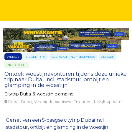
WEEKJE
STEDENTRIPS
OVERNACHTING + BELEVENIS
5 DAGEN
INCL. ONTBIJT
Ontdek woestijnavonturen tijdens deze unieke
trip naar Dubai incl. stadstour, ontbijt en
glamping in de woestijn
Citytrip Dubai & woestijn glamping
bekijk op kaart
Dubai, Dubai, Verenigde Arabische Emiraten
Geniet van een 5-daagse citytrip Dubai incl.
stadstour, ontbijt en glamping in de woestijn