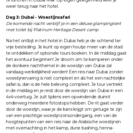
weer terug naar het hotel.
Dag 3: Dubai - Woestijnsafari
De komende nacht verblijf je in een deluxe glampingtent
met toilet bij Platinum Heritage Desert camp
Na het ontbijt in het hotel in Dubai heb je de ochtend ter
vrije besteding. Je kunt op eigen houtje meer van de stad
te ontdekken of optionele tours boeken. In de middag gaat
het avontuur beginnen! Je droom om te kamperen onder
de donkere nachthemel in de woestijn van Dubai zal
vandaag werkelijkheid worden! Een reis naar Dubai zonder
woestijnervaring is niet compleet en als het een nachtelijke
safari is, dan is de hele beleving compleet. Je tour vertrekt
in de middag en je reist door de woestijn van Dubai in een
4x4-voertuig. Je zult tijdens een opwindende duinrit
onderweg meerdere fotostops hebben. De rit gaat verder
door de woestijn, waar je de kans krijgt om getuige te zijn
van een prachtige woestijnzonsondergang, een van de
hoogtepunten van een reis naar de Arabische woestijnen
met overnachting in het kamp, dune bashing, henna-