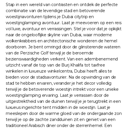
Stap in een wereld van contrasten en ontdek de perfecte
combinatie van de levendige stad en betoverende
woestijnavonturen tijdens je Dubai citytrip en
woestijnglamping avontuur. Laat je meevoeren op een reis
vol luxe, avontuur en verrassingen. Stel je voor dat je opkijkt
naar de ongelooflijke skyline van Dubai, waar moderne
wolkenkrabbers en architectonische wonderen de hemel
doorboren. Je bent omringd door de glinsterende wateren
van de Perzische Golf terwijl je de beroemde
bezienswaardigheden verkent. Van een adembenemend
uitzicht vanaf de top van de Burj Khalifa tot taxfree
winkelen in luxueuze winkelcentra, Dubai heeft alles te
bieden voor de stadsavonturier. Na de opwinding van de
stad te hebben ervaren, verander je het decor volledig
terwijl je de betoverende woestijn intrekt voor een unieke
woestijnglamping ervaring. Laat je verrassen door de
uitgestrektheid van de duinen terwijl je je terugtrekt in een
luxueus ingerichte tent midden in de woestijn. Laat je
meeslepen door de warme gloed van de ondergaande zon
terwijl je op de zachte zandduinen zit en geniet van een
traditioneel Arabisch diner onder de sterrenhemel. Een