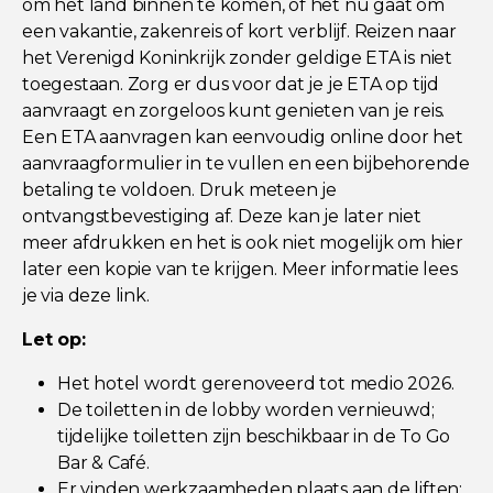
om het land binnen te komen, of het nu gaat om
een vakantie, zakenreis of kort verblijf. Reizen naar
het Verenigd Koninkrijk zonder geldige ETA is niet
toegestaan. Zorg er dus voor dat je je ETA op tijd
aanvraagt en zorgeloos kunt genieten van je reis.
Een ETA aanvragen kan eenvoudig online door het
aanvraagformulier in te vullen en een bijbehorende
betaling te voldoen. Druk meteen je
ontvangstbevestiging af. Deze kan je later niet
meer afdrukken en het is ook niet mogelijk om hier
later een kopie van te krijgen. Meer informatie lees
je via
deze link
.
Let op:
Het hotel wordt gerenoveerd tot medio 2026.
De toiletten in de lobby worden vernieuwd;
tijdelijke toiletten zijn beschikbaar in de To Go
Bar & Café.
Er vinden werkzaamheden plaats aan de liften;