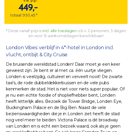
449,-
totaal: 930,45 *
* Deze vanaf-prijs is
incl. alle toeslagen
o.b.v. 2 personen, 3 dagen
en voor 13 aankomstdagen beschikbaar!
London Vibes: verblijf in 4*-hotel in London incl.
vlucht, ontbijt & City Cruise
De bruisende wereldstad Londen! Daar moet je een keer
geweest zijn. Je bent er al met ca. één uurtje vliegen.
Londen is veelzijdig, cultureel en verveelt nooit! De zwarte
taxi's, de rode dubbeldekkerbussen en de vele pubs
kenmerken de stad. Het is niet voor niets super populair. Of
je nu een echte foodie of shopliefhebber bent, Londen
heeft letterlijk alles. Bezoek de Tower Bridge, Londen Eye,
Buckingham Palace en de Big Ben. Naast de vele
bezienswaardigheden die je in Londen ziet heeft de stad
nog veel meer te bieden. Victoria Palace is dé broadway
van Londen en is echt een bezoek waard, ook als je geen