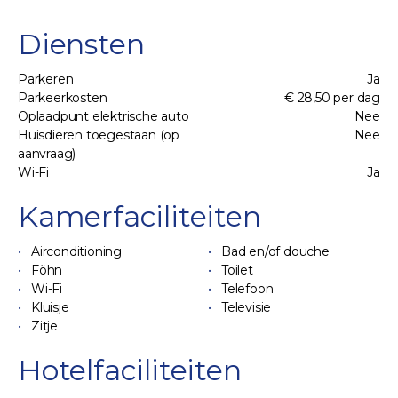
Diensten
Parkeren
Ja
Parkeerkosten
€ 28,50 per dag
Oplaadpunt elektrische auto
Nee
Huisdieren toegestaan (op
Nee
aanvraag)
Wi-Fi
Ja
Kamerfaciliteiten
Airconditioning
Bad en/of douche
Föhn
Toilet
Wi-Fi
Telefoon
Kluisje
Televisie
Zitje
Hotelfaciliteiten