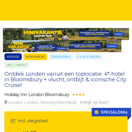
WEEKJE
WEEKENDJE
STEDENTRIPS
3, 4 OF 5 DAGEN
INCL. ONTBIJT
Ontdek Londen vanuit een toplocatie: 4*-hotel
in Bloomsbury + vlucht, ontbijt & iconische City
Cruise!
Holiday Inn London Bloomsbury
bekijk op kaart
Londen, Londen, Verenigd Koninkrijk
SPECIALDEAL
Incl. vliegticket
v.a. p.p.