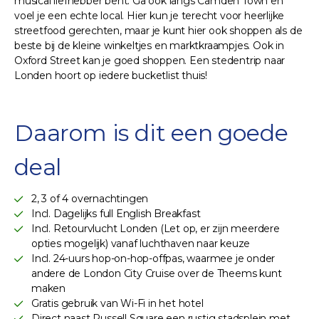
musical liefhebber bent. Ga ook langs Camden Town en
voel je een echte local. Hier kun je terecht voor heerlijke
streetfood gerechten, maar je kunt hier ook shoppen als de
beste bij de kleine winkeltjes en marktkraampjes. Ook in
Oxford Street kan je goed shoppen. Een stedentrip naar
Londen hoort op iedere bucketlist thuis!
Daarom is dit een goede
deal
2, 3 of 4 overnachtingen
Incl. Dagelijks full English Breakfast
Incl. Retourvlucht Londen (Let op, er zijn meerdere
opties mogelijk) vanaf luchthaven naar keuze
Incl. 24-uurs hop-on-hop-offpas, waarmee je onder
andere de London City Cruise over de Theems kunt
maken
Gratis gebruik van Wi-Fi in het hotel
Direct naast Russell Square een rustig stadsplein met