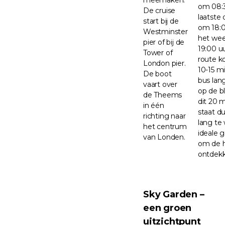
om 08:3
De cruise
laatste
start bij de
om 18:0
Westminster
het we
pier of bij de
19:00 u
Tower of
route k
London pier.
10-15 m
De boot
bus lan
vaart over
op de b
de Theems
dit 20 
in één
staat du
richting naar
lang te
het centrum
ideale 
van Londen.
om de h
ontdekk
Sky Garden –
een groen
uitzichtpunt