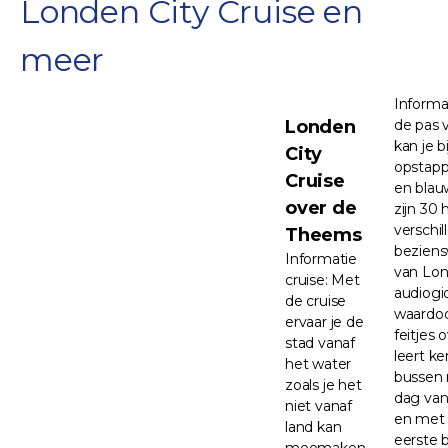
Londen City Cruise en
meer
Informa
Londen
de pas 
kan je b
City
opstapp
Cruise
en blau
over de
zijn 30 
verschi
Theems
bezien
Informatie
van Lon
cruise: Met
audiogi
de cruise
waardoo
ervaar je de
feitjes
stad vanaf
leert k
het water
bussen r
zoals je het
dag va
niet vanaf
en met
land kan
eerste 
meemaken.