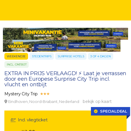
WEEKENDJE
STEDENTRIPS
SURPRISE HOTELS
3 OF 4 DAGEN
INCL. ONTBIJT
EXTRA IN PRIJS VERLAAGD! ⚡️ Laat je verrassen
door een Europese Surprise City Trip incl.
vlucht en ontbijt
Mystery City Trip
bekijk op kaart
Eindhoven, Noord-Brabant, Nederland
SPECIALDEAL
Incl. vliegticket
v.a. p.p.