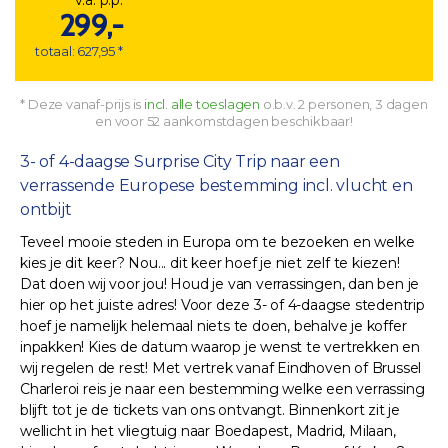
299,-
totaal: 627,95 *
* Deze vanaf-prijs is
incl. alle toeslagen
o.b.v. 2 personen, 3 dagen
en voor 52 aankomstdagen beschikbaar!
3- of 4-daagse Surprise City Trip naar een
verrassende Europese bestemming incl. vlucht en
ontbijt
Teveel mooie steden in Europa om te bezoeken en welke
kies je dit keer? Nou... dit keer hoef je niet zelf te kiezen!
Dat doen wij voor jou! Houd je van verrassingen, dan ben je
hier op het juiste adres! Voor deze 3- of 4-daagse stedentrip
hoef je namelijk helemaal niets te doen, behalve je koffer
inpakken! Kies de datum waarop je wenst te vertrekken en
wij regelen de rest! Met vertrek vanaf Eindhoven of Brussel
Charleroi reis je naar een bestemming welke een verrassing
blijft tot je de tickets van ons ontvangt. Binnenkort zit je
wellicht in het vliegtuig naar Boedapest, Madrid, Milaan,