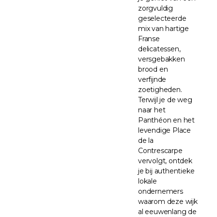
zorgvuldig
geselecteerde
mix van hartige
Franse
delicatessen,
versgebakken
brood en
verfijnde
zoetigheden.
Terwijl je de weg
naar het
Panthéon en het
levendige Place
de la
Contrescarpe
vervolgt, ontdek
je bij authentieke
lokale
ondernemers
waarom deze wijk
al eeuwenlang de