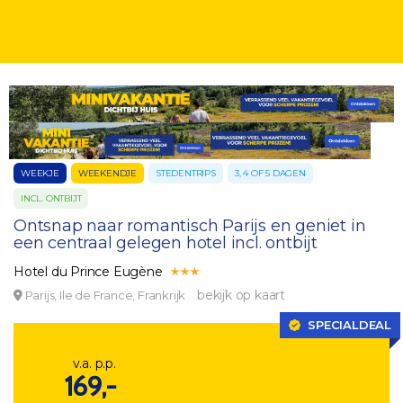
WEEKJE
WEEKENDJE
STEDENTRIPS
3, 4 OF 5 DAGEN
INCL. ONTBIJT
Ontsnap naar romantisch Parijs en geniet in
een centraal gelegen hotel incl. ontbijt
Hotel du Prince Eugène
bekijk op kaart
Parijs, Ile de France, Frankrijk
SPECIALDEAL
v.a. p.p.
169,-