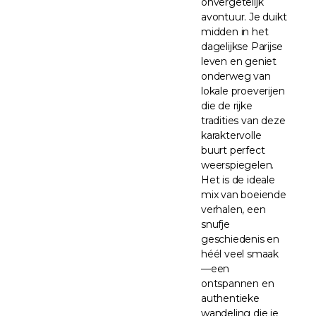
onvergetelijk
avontuur. Je duikt
midden in het
dagelijkse Parijse
leven en geniet
onderweg van
lokale proeverijen
die de rijke
tradities van deze
karaktervolle
buurt perfect
weerspiegelen.
Het is de ideale
mix van boeiende
verhalen, een
snufje
geschiedenis en
héél veel smaak
—een
ontspannen en
authentieke
wandeling die je