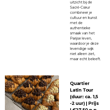
uitzicht bij de
Sacré-Cœur
combineer je
cultuur en kunst
met de
authentieke
smaak van het
Parijse leven,
waardoor je deze
levendige wijk
niet alleen ziet,
maar echt beleeft.
Quartier
Latin Tour
(duur: ca. 1,5
-2 uur) | Prijs
| €27,50 p.p.