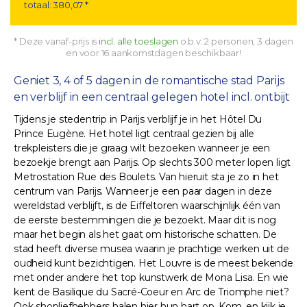
totaal: 380,07 *
* Deze vanaf-prijs is
incl. alle toeslagen
o.b.v. 2 personen, 3 dagen
en voor 16 aankomstdagen beschikbaar!
Geniet 3, 4 of 5 dagen in de romantische stad Parijs
en verblijf in een centraal gelegen hotel incl. ontbijt
Tijdens je stedentrip in Parijs verblijf je in het Hôtel Du
Prince Eugène. Het hotel ligt centraal gezien bij alle
trekpleisters die je graag wilt bezoeken wanneer je een
bezoekje brengt aan Parijs. Op slechts 300 meter lopen ligt
Metrostation Rue des Boulets. Van hieruit sta je zo in het
centrum van Parijs. Wanneer je een paar dagen in deze
wereldstad verblijft, is de Eiffeltoren waarschijnlijk één van
de eerste bestemmingen die je bezoekt. Maar dit is nog
maar het begin als het gaat om historische schatten. De
stad heeft diverse musea waarin je prachtige werken uit de
oudheid kunt bezichtigen. Het Louvre is de meest bekende
met onder andere het top kunstwerk de Mona Lisa. En wie
kent de Basilique du Sacré-Coeur en Arc de Triomphe niet?
Ook shopliefhebbers halen hier hun hart op. Kom, en kijk je