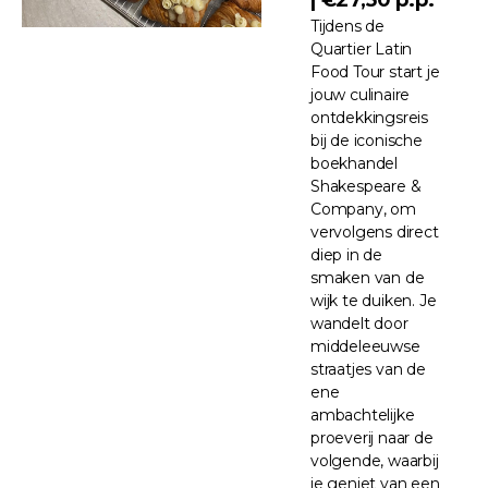
Tijdens de
Quartier Latin
Food Tour start je
jouw culinaire
ontdekkingsreis
bij de iconische
boekhandel
Shakespeare &
Company, om
vervolgens direct
diep in de
smaken van de
wijk te duiken. Je
wandelt door
middeleeuwse
straatjes van de
ene
ambachtelijke
proeverij naar de
volgende, waarbij
je geniet van een