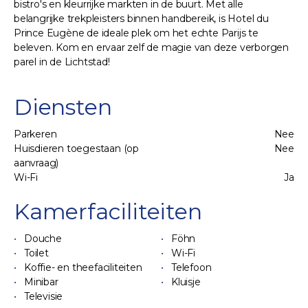
bistro's en kleurrijke markten in de buurt. Met alle
belangrijke trekpleisters binnen handbereik, is Hotel du
Prince Eugène de ideale plek om het echte Parijs te
beleven. Kom en ervaar zelf de magie van deze verborgen
parel in de Lichtstad!
Diensten
Parkeren
Nee
Huisdieren toegestaan (op
Nee
aanvraag)
Wi-Fi
Ja
Kamerfaciliteiten
Douche
Föhn
Toilet
Wi-Fi
Koffie- en theefaciliteiten
Telefoon
Minibar
Kluisje
Televisie