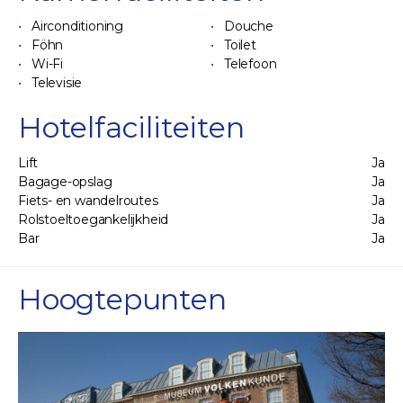
Airconditioning
Douche
Föhn
Toilet
Wi-Fi
Telefoon
Televisie
Hotelfaciliteiten
Lift
Ja
Bagage-opslag
Ja
Fiets- en wandelroutes
Ja
Rolstoeltoegankelijkheid
Ja
Bar
Ja
Hoogtepunten