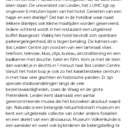
laten staan. De universiteit van Leiden, het LUMC ligt op
ongeveer 6 minuten lopen van het hotel. Genieten van een
hapje en een drankje? Dat kan in de hotelbar waar naast
lekkere drankjes ook kleine maaltijden worden geserveerd.
Iedere ochtend wordt in het restaurant een uitgebreid
buffet klaargezet. Vlakbij het hotel bevindt zich openbare
parkeergelegenheid, dit is tegen betaling. De kamers van
Ibis Leiden Centre zijn voorzien van een laminaat vloer,
telefoon, televisie, kluis, zitje, bureau, airconditioning en een
badkamer met douche, toilet en föhn. Kom je met de trein
dan wandel je in slechts in 1 minuut naar Ibis Leiden Centre.
Vanuit het hotel loop je ook zo het karakteristieke centrum
in met haar vele grachten en historische panden. Er zijn
speciale stadswandelingen langs de vele
bezienswaardigheden, zoals de Waag en de grote
Pieterskerk. Leiden kent daarnaast een aantal
gerenommeerde musea die het bezoeken absoluut waard
zijn. Naturalis is een belangrijk natuurhistorisch museum en
kent een uitgebreide collectie van onder andere fossielen
en een skelet van een dinosaurus. Museum Volkenkunde is
een aanrader en weet ook bij kinderen de belangstelling te