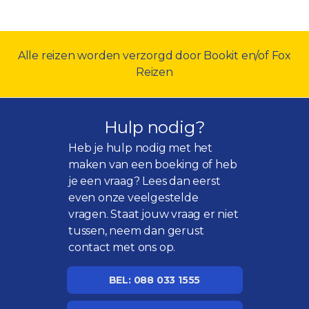
Alle reizen worden verzorgd door Bookit en/of Fox
Reizen
Hulp nodig?
Heb je hulp nodig met het
maken van een boeking of heb
je een vraag? Lees dan eerst
even onze
veelgestelde
vragen
. Staat jouw vraag er niet
tussen, neem dan gerust
contact met ons op.
BEL: 088 033 1555