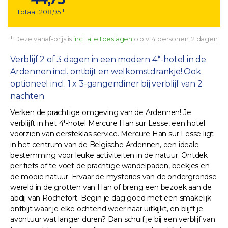
totaal: 208,95 *
* Deze vanaf-prijs is
incl. alle toeslagen
o.b.v. 4 personen, 2 dagen
Verblijf 2 of 3 dagen in een modern 4*-hotel in de
Ardennen incl. ontbijt en welkomstdrankje! Ook
optioneel incl. 1 x 3-gangendiner bij verblijf van 2
nachten
Verken de prachtige omgeving van de Ardennen! Je
verblijft in het 4*-hotel Mercure Han sur Lesse, een hotel
voorzien van eersteklas service. Mercure Han sur Lesse ligt
in het centrum van de Belgische Ardennen, een ideale
bestemming voor leuke activiteiten in de natuur. Ontdek
per fiets of te voet de prachtige wandelpaden, beekjes en
de mooie natuur. Ervaar de mysteries van de ondergrondse
wereld in de grotten van Han of breng een bezoek aan de
abdij van Rochefort. Begin je dag goed met een smakelijk
ontbijt waar je elke ochtend weer naar uitkijkt, en blijft je
avontuur wat langer duren? Dan schuif je bij een verblijf van