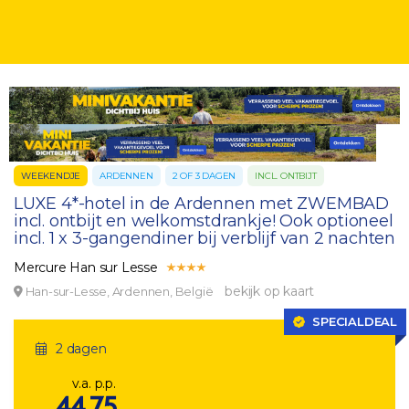
WEEKENDJE
ARDENNEN
2 OF 3 DAGEN
INCL. ONTBIJT
LUXE 4*-hotel in de Ardennen met ZWEMBAD
incl. ontbijt en welkomstdrankje! Ook optioneel
incl. 1 x 3-gangendiner bij verblijf van 2 nachten
Mercure Han sur Lesse
bekijk op kaart
Han-sur-Lesse, Ardennen, België
SPECIALDEAL
2 dagen
v.a. p.p.
44,75